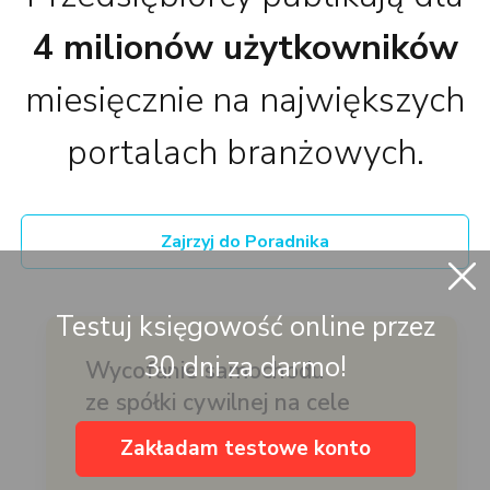
4 milionów użytkowników
miesięcznie na największych
portalach branżowych.
Zajrzyj do Poradnika
Testuj księgowość online przez
30 dni za darmo!
Wycofanie samochodu
ze spółki cywilnej na cele
osobiste wspólnika
Zakładam testowe konto