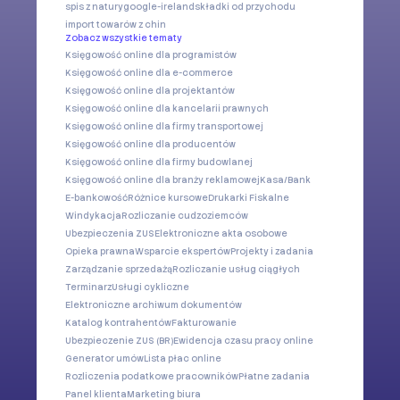
spis z natury
google-ireland
składki od przychodu
import towarów z chin
Zobacz wszystkie tematy
Księgowość online dla programistów
Księgowość online dla e-commerce
Księgowość online dla projektantów
Księgowość online dla kancelarii prawnych
Księgowość online dla firmy transportowej
Księgowość online dla producentów
Księgowość online dla firmy budowlanej
Księgowość online dla branży reklamowej
Kasa/Bank
E-bankowość
Różnice kursowe
Drukarki Fiskalne
Windykacja
Rozliczanie cudzoziemców
Ubezpieczenia ZUS
Elektroniczne akta osobowe
Opieka prawna
Wsparcie ekspertów
Projekty i zadania
Zarządzanie sprzedażą
Rozliczanie usług ciągłych
Terminarz
Usługi cykliczne
Elektroniczne archiwum dokumentów
Katalog kontrahentów
Fakturowanie
Ubezpieczenie ZUS (BR)
Ewidencja czasu pracy online
Generator umów
Lista płac online
Rozliczenia podatkowe pracowników
Płatne zadania
Panel klienta
Marketing biura