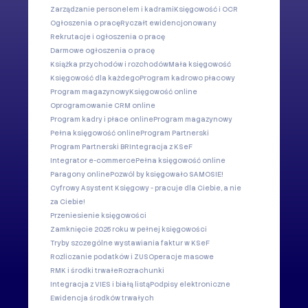
Zarządzanie personelem i kadrami
Księgowość i OCR
Ogłoszenia o pracę
Ryczałt ewidencjonowany
Rekrutacje i ogłoszenia o pracę
Darmowe ogłoszenia o pracę
Książka przychodów i rozchodów
Mała księgowość
Księgowość dla każdego
Program kadrowo płacowy
Program magazynowy
Księgowość online
Oprogramowanie CRM online
Program kadry i płace online
Program magazynowy
Pełna księgowość online
Program Partnerski
Program Partnerski BR
Integracja z KSeF
Integrator e-commerce
Pełna księgowość online
Paragony online
Pozwól by księgowało SAMOSIE!
Cyfrowy Asystent Księgowy - pracuje dla Ciebie, a nie
za Ciebie!
Przeniesienie księgowości
Zamknięcie 2025 roku w pełnej księgowości
Tryby szczególne wystawiania faktur w KSeF
Rozliczanie podatków i ZUS
Operacje masowe
RMK i środki trwałe
Rozrachunki
Integracja z VIES i białą listą
Podpisy elektroniczne
Ewidencja środków trwałych