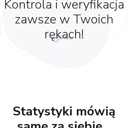
Kontrola i weryfikacja
zawsze w Twoich
rękach!
Statystyki mówią
same za siebie...