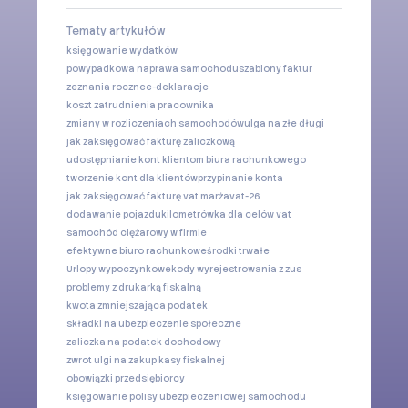
Tematy artykułów
księgowanie wydatków
powypadkowa naprawa samochodu
szablony faktur
zeznania roczne
e-deklaracje
koszt zatrudnienia pracownika
zmiany w rozliczeniach samochodów
ulga na złe długi
jak zaksięgować fakturę zaliczkową
udostępnianie kont klientom biura rachunkowego
tworzenie kont dla klientów
przypinanie konta
jak zaksięgować fakturę vat marża
vat-26
dodawanie pojazdu
kilometrówka dla celów vat
samochód ciężarowy w firmie
efektywne biuro rachunkowe
środki trwałe
Urlopy wypoczynkowe
kody wyrejestrowania z zus
problemy z drukarką fiskalną
kwota zmniejszająca podatek
składki na ubezpieczenie społeczne
zaliczka na podatek dochodowy
zwrot ulgi na zakup kasy fiskalnej
obowiązki przedsiębiorcy
księgowanie polisy ubezpieczeniowej samochodu