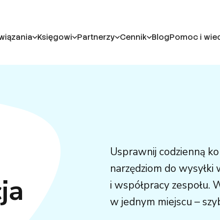
wiązania
Księgowi
Partnerzy
Cennik
Blog
Pomoc i wie
Usprawnij codzienną kom
narzędziom do wysyłki
ja
i współpracy zespołu. 
w jednym miejscu – szybc