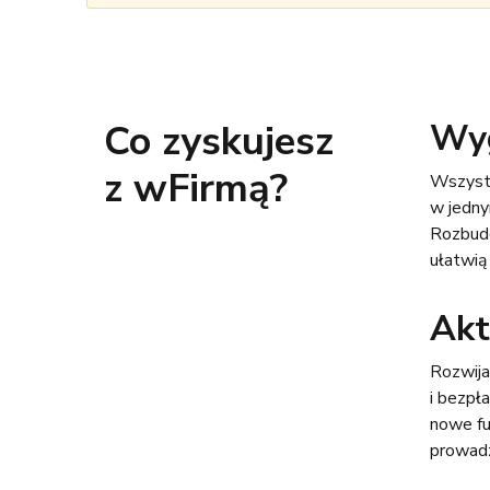
Co zyskujesz
Wyg
z wFirmą?
Wszyst
w jedny
Rozbud
ułatwią
Akt
Rozwija
i bezpł
nowe fu
prowadz