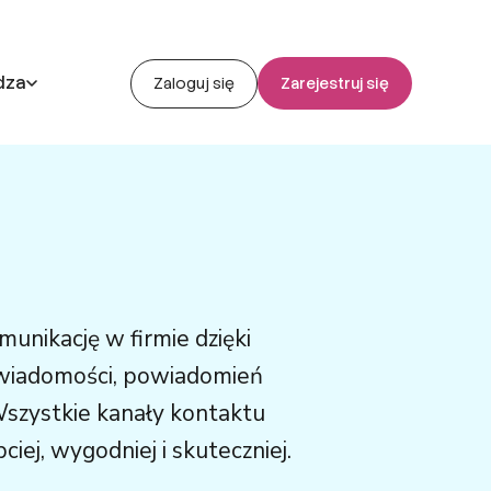
dza
Zaloguj się
Zarejestruj się
unikację w firmie dzięki
 wiadomości, powiadomień
Wszystkie kanały kontaktu
iej, wygodniej i skuteczniej.