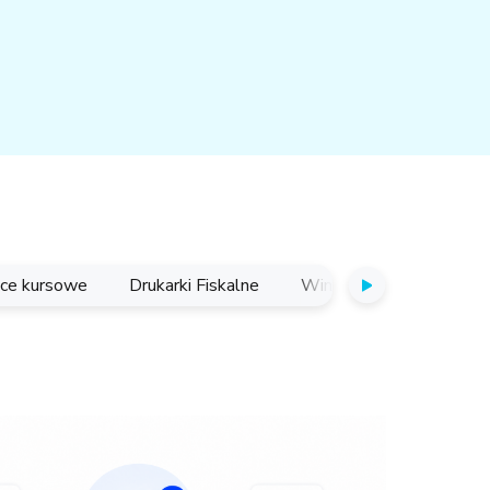
ice kursowe
Drukarki Fiskalne
Windykacja
E-Comm