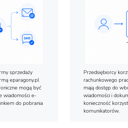
rmy sprzedaży
Przedsiębiorcy korz
formą eparagony.pl
rachunkowego prac
oniczne mogą być
mają dostęp do w
ie wiadomości e-
wiadomości i dokum
inkiem do pobrania
konieczność korzys
komunikatorów.