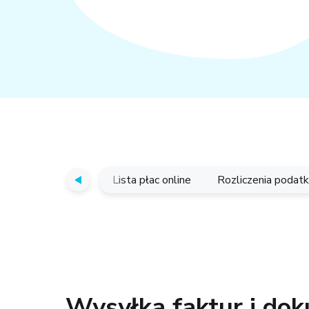
Generator umów
Lista płac online
Rozliczenia poda
Wysyłka faktur i do