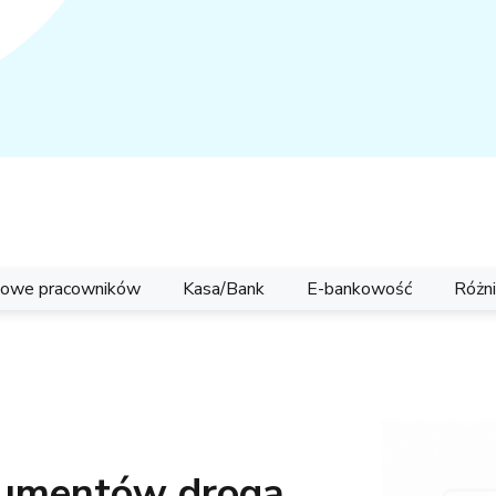
tkowe pracowników
Kasa/Bank
E-bankowość
Różn
kumentów drogą