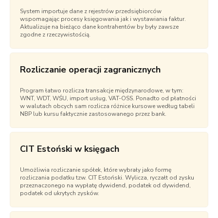
System importuje dane z rejestrów przedsiębiorców
wspomagając procesy księgowania jak i wystawiania faktur.
Aktualizuje na bieżąco dane kontrahentów by były zawsze
zgodne z rzeczywistością.
Rozliczanie operacji zagranicznych
Program łatwo rozlicza transakcje międzynarodowe, w tym:
WNT, WDT, WŚU, import usług, VAT-OSS. Ponadto od płatności
w walutach obcych sam rozlicza różnice kursowe według tabeli
NBP lub kursu faktycznie zastosowanego przez bank.
CIT Estoński w księgach
Umożliwia rozliczanie spółek, które wybrały jako formę
rozliczania podatku tzw. CIT Estoński. Wylicza, ryczałt od zysku
przeznaczonego na wypłatę dywidend, podatek od dywidend,
podatek od ukrytych zysków.