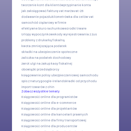
tworzenie kont dla klientów
przypinanie konta
jak zaksięgować fakturę vat marża
vat-26
dodawanie pojazdu
kilometrówka dla celów vat
samochód ciężarowy w firmie
efektywne biuro rachunkowe
środki trwałe
Urlopy wypoczynkowe
kody wyrejestrowania z zus
problemy z drukarką fiskalną
kwota zmniejszająca podatek
składki na ubezpieczenie społeczne
zaliczka na podatek dochodowy
zwrot ulgi na zakup kasy fiskalnej
obowiązki przedsiębiorcy
księgowanie polisy ubezpieczeniowej samochodu
spis z natury
google-ireland
składki od przychodu
import towarów z chin
Zobacz wszystkie tematy
Księgowość online dla programistów
Księgowość online dla e-commerce
Księgowość online dla projektantów
Księgowość online dla kancelarii prawnych
Księgowość online dla firmy transportowej
Księgowość online dla producentów