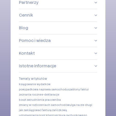
Partnerzy
Cennik
Blog
Pomoc i wiedza
Kontakt
Istotne informacje
Tematy artykułów
księgowanie wydatków
powypadkowa naprawa samochodu
szablony faktur
zeznania roczne
e-deklaracje
koszt zatrudnienia pracownika
zmiany w rozliczeniach samochodów
ulga na złe długi
jak zaksięgować fakturę zaliczkową
udostępnianie kont klientom biura rachunkowego