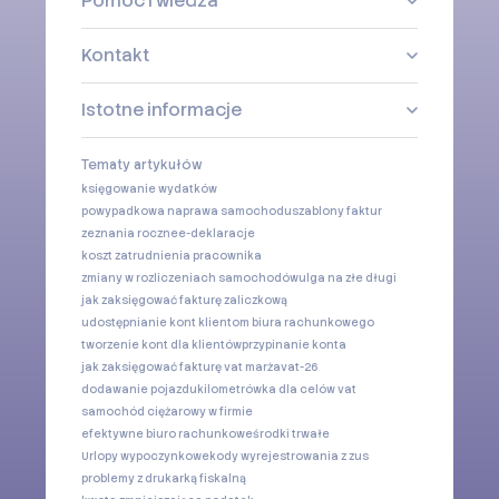
Pomoc i wiedza
Kontakt
Istotne informacje
Tematy artykułów
księgowanie wydatków
powypadkowa naprawa samochodu
szablony faktur
zeznania roczne
e-deklaracje
koszt zatrudnienia pracownika
zmiany w rozliczeniach samochodów
ulga na złe długi
jak zaksięgować fakturę zaliczkową
udostępnianie kont klientom biura rachunkowego
tworzenie kont dla klientów
przypinanie konta
jak zaksięgować fakturę vat marża
vat-26
dodawanie pojazdu
kilometrówka dla celów vat
samochód ciężarowy w firmie
efektywne biuro rachunkowe
środki trwałe
Urlopy wypoczynkowe
kody wyrejestrowania z zus
problemy z drukarką fiskalną