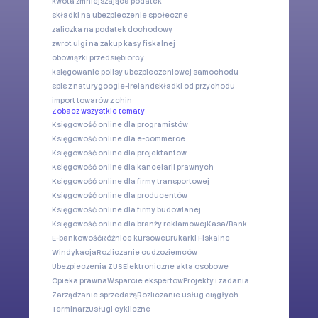
kwota zmniejszająca podatek
składki na ubezpieczenie społeczne
zaliczka na podatek dochodowy
zwrot ulgi na zakup kasy fiskalnej
obowiązki przedsiębiorcy
księgowanie polisy ubezpieczeniowej samochodu
spis z natury
google-ireland
składki od przychodu
import towarów z chin
Zobacz wszystkie tematy
Księgowość online dla programistów
Księgowość online dla e-commerce
Księgowość online dla projektantów
Księgowość online dla kancelarii prawnych
Księgowość online dla firmy transportowej
Księgowość online dla producentów
Księgowość online dla firmy budowlanej
Księgowość online dla branży reklamowej
Kasa/Bank
E-bankowość
Różnice kursowe
Drukarki Fiskalne
Windykacja
Rozliczanie cudzoziemców
Ubezpieczenia ZUS
Elektroniczne akta osobowe
Opieka prawna
Wsparcie ekspertów
Projekty i zadania
Zarządzanie sprzedażą
Rozliczanie usług ciągłych
Terminarz
Usługi cykliczne