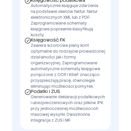
Księgowość podatkowa
Automatycznie księguje zdarzenia
na podstawie skanów faktur, faktur
elektronicznych XML lub z PDF.
Zaprogramowane schematy
księgowe poprawnie klasyfikują
koszty.
Księgowość FK
Zawiera wzorcowe plany kont
optymalne do rodzajów prowadzonej
działalności jak i formy
organizacyjnej. Zaprogramowane
automatyczne schematy księgowe
połączone z OCR i KSeF znacząco
przyspieszają pracę, równolegle
eliminując możliwości pomyłek.
Podatki i ZUS
Generowanie deklaracji podatkowych
i ubezpieczeniowych oraz plików JPK
przy jednoczesnej możliwości ich
masowej wysyłki. Dwustronna
integracja z ZUS i MF.