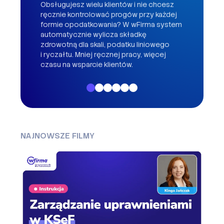
Ile 
Obsługujesz wielu klientów i nie chcesz
mail
ręcznie kontrolować progów przy każdej
do f
formie opodatkowania? W wFirma system
w je
automatycznie wylicza składkę
w wFi
zdrowotną dla skali, podatku liniowego
więc
i ryczałtu. Mniej ręcznej pracy, więcej
czasu na wsparcie klientów.
NAJNOWSZE FILMY