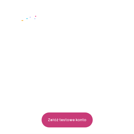
Zaloguj się
Księgowość online
i moc AI
Automatyzacja tam, gdzie tylko
można. Człowiek, gdy to jest
ważne. Oszczędzaj czas dzięki
zintegrowanym narzędziom
i automatyzacji AI. Wszystko
w jednym miejscu.
Załóż testowe konto