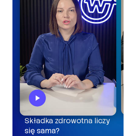
Kl
Składka zdrowotna liczy
o 
się sama?