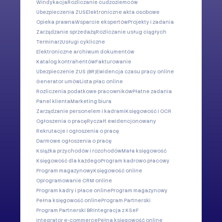
Windykacja
Rozliczanie cudzoziemców
Ubezpieczenia ZUS
Elektroniczne akta osobowe
Opieka prawna
Wsparcie ekspertów
Projekty i zadania
Zarządzanie sprzedażą
Rozliczanie usług ciągłych
Terminarz
Usługi cykliczne
Elektroniczne archiwum dokumentów
Katalog kontrahentów
Fakturowanie
Ubezpieczenie ZUS (BR)
Ewidencja czasu pracy online
Generator umów
Lista płac online
Rozliczenia podatkowe pracowników
Płatne zadania
Panel klienta
Marketing biura
Zarządzanie personelem i kadrami
Księgowość i OCR
Ogłoszenia o pracę
Ryczałt ewidencjonowany
Rekrutacje i ogłoszenia o pracę
Darmowe ogłoszenia o pracę
Książka przychodów i rozchodów
Mała księgowość
Księgowość dla każdego
Program kadrowo płacowy
Program magazynowy
Księgowość online
Oprogramowanie CRM online
Program kadry i płace online
Program magazynowy
Pełna księgowość online
Program Partnerski
Program Partnerski BR
Integracja z KSeF
Integrator e-commerce
Pełna księgowość online