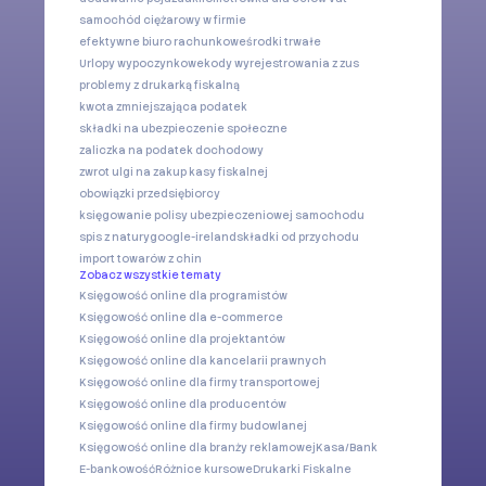
samochód ciężarowy w firmie
efektywne biuro rachunkowe
środki trwałe
Urlopy wypoczynkowe
kody wyrejestrowania z zus
problemy z drukarką fiskalną
kwota zmniejszająca podatek
składki na ubezpieczenie społeczne
zaliczka na podatek dochodowy
zwrot ulgi na zakup kasy fiskalnej
obowiązki przedsiębiorcy
księgowanie polisy ubezpieczeniowej samochodu
spis z natury
google-ireland
składki od przychodu
import towarów z chin
Zobacz wszystkie tematy
Księgowość online dla programistów
Księgowość online dla e-commerce
Księgowość online dla projektantów
Księgowość online dla kancelarii prawnych
Księgowość online dla firmy transportowej
Księgowość online dla producentów
Księgowość online dla firmy budowlanej
Księgowość online dla branży reklamowej
Kasa/Bank
E-bankowość
Różnice kursowe
Drukarki Fiskalne