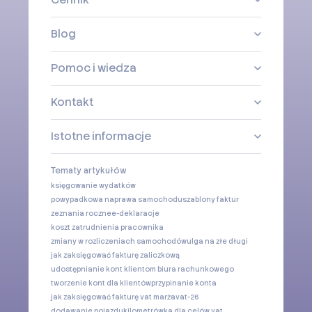
Blog
Pomoc i wiedza
Kontakt
Istotne informacje
Tematy artykułów
księgowanie wydatków
powypadkowa naprawa samochodu
szablony faktur
zeznania roczne
e-deklaracje
koszt zatrudnienia pracownika
zmiany w rozliczeniach samochodów
ulga na złe długi
jak zaksięgować fakturę zaliczkową
udostępnianie kont klientom biura rachunkowego
tworzenie kont dla klientów
przypinanie konta
jak zaksięgować fakturę vat marża
vat-26
dodawanie pojazdu
kilometrówka dla celów vat