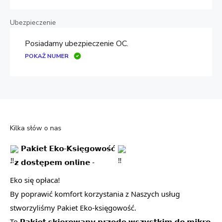
Ubezpieczenie
Posiadamy ubezpieczenie OC.
POKAŻ NUMER
Kilka słów o nas
𝗣𝗮𝗸𝗶𝗲𝘁 𝗘𝗸𝗼-𝗞𝘀𝗶𝗲̨𝗴𝗼𝘄𝗼𝘀́𝗰́
- 𝘇 𝗱𝗼𝘀𝘁𝗲̨𝗽𝗲𝗺 𝗼𝗻𝗹𝗶𝗻𝗲 -
Eko się opłaca!
By poprawić komfort korzystania z Naszych usług
stworzyliśmy Pakiet Eko-księgowość.
To 𝗣𝗮𝗸𝗶𝗲𝘁 𝘀𝗸𝗶𝗲𝗿𝗼𝘄𝗮𝗻𝘆 𝗽𝗿𝘇𝗲𝗱𝗲 𝘄𝘀𝘇𝘆𝘀𝘁𝗸𝗶𝗺 𝗱𝗼 𝗺𝗶𝗸𝗿𝗼