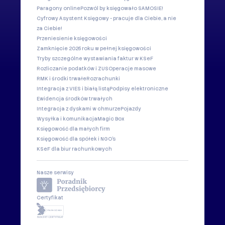
Paragony online
Pozwól by księgowało SAMOSIE!
Cyfrowy Asystent Księgowy - pracuje dla Ciebie, a nie
za Ciebie!
Przeniesienie księgowości
Zamknięcie 2025 roku w pełnej księgowości
Tryby szczególne wystawiania faktur w KSeF
Rozliczanie podatków i ZUS
Operacje masowe
RMK i środki trwałe
Rozrachunki
Integracja z VIES i białą listą
Podpisy elektroniczne
Ewidencja środków trwałych
Integracja z dyskami w chmurze
Pojazdy
Wysyłka i komunikacja
Magic Box
Księgowość dla małych firm
Księgowość dla spółek i NGO's
KSeF dla biur rachunkowych
Nasze serwisy
Certyfikat