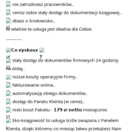
nie zatrudniasz pracowników..
cenisz sobie stały dostęp do dokumentacji księgowej..
dbasz o środowisko..
to właśnie ta usługa jest idealna dla Ciebie.
-----------
𝗖𝗼 𝘇𝘆𝘀𝗸𝗮𝘀𝘇
stały dostęp do dokumentów firmowych 24 godziny
na dobę..
niższe koszty operacyjne Firmy..
fakturowanie online..
automatyzację obiegu dokumentów..
dostęp do Panelu Klienta (w cenie)..
niski koszt Pakietu - 𝟭𝟳𝟵 𝘇ł 𝗻𝗲𝘁𝘁𝗼 miesięcznie.
Eko-księgowość to usługa ściśle związana z Panelem
Klienta, dzięki któremu co miesiąc łatwo przekażesz Nam