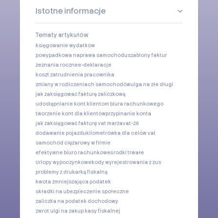
Istotne informacje
Tematy artykułów
księgowanie wydatków
powypadkowa naprawa samochodu
szablony faktur
zeznania roczne
e-deklaracje
koszt zatrudnienia pracownika
zmiany w rozliczeniach samochodów
ulga na złe długi
jak zaksięgować fakturę zaliczkową
udostępnianie kont klientom biura rachunkowego
tworzenie kont dla klientów
przypinanie konta
jak zaksięgować fakturę vat marża
vat-26
dodawanie pojazdu
kilometrówka dla celów vat
samochód ciężarowy w firmie
efektywne biuro rachunkowe
środki trwałe
Urlopy wypoczynkowe
kody wyrejestrowania z zus
problemy z drukarką fiskalną
kwota zmniejszająca podatek
składki na ubezpieczenie społeczne
zaliczka na podatek dochodowy
zwrot ulgi na zakup kasy fiskalnej