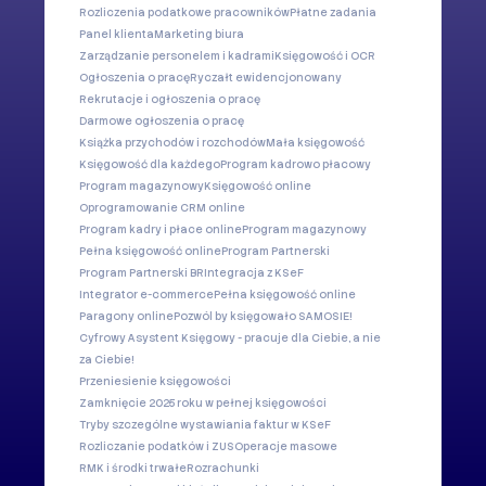
Rozliczenia podatkowe pracowników
Płatne zadania
Panel klienta
Marketing biura
Zarządzanie personelem i kadrami
Księgowość i OCR
Ogłoszenia o pracę
Ryczałt ewidencjonowany
Rekrutacje i ogłoszenia o pracę
Darmowe ogłoszenia o pracę
Książka przychodów i rozchodów
Mała księgowość
Księgowość dla każdego
Program kadrowo płacowy
Program magazynowy
Księgowość online
Oprogramowanie CRM online
Program kadry i płace online
Program magazynowy
Pełna księgowość online
Program Partnerski
Program Partnerski BR
Integracja z KSeF
Integrator e-commerce
Pełna księgowość online
Paragony online
Pozwól by księgowało SAMOSIE!
Cyfrowy Asystent Księgowy - pracuje dla Ciebie, a nie
za Ciebie!
Przeniesienie księgowości
Zamknięcie 2025 roku w pełnej księgowości
Tryby szczególne wystawiania faktur w KSeF
Rozliczanie podatków i ZUS
Operacje masowe
RMK i środki trwałe
Rozrachunki