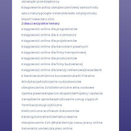
obowiązki przedsiębiorcy
księgowanie polisy ubezpieczeniowej samochodu
spis z natury
google-ireland
składki od przychodu
import towarów z chin
Zobacz wszystkie tematy
Księgowość online dla programistów
Księgowość online dla e-commerce
Księgowość online dla projektantów
Księgowość online dla kancelarii prawnych
Księgowość online dla firmy transportowej
Księgowość online dla producentów
Księgowość online dla firmy budowlanej
Księgowość online dla branży reklamowej
Kasa/Bank
E-bankowość
Różnice kursowe
Drukarki Fiskalne
Windykacja
Rozliczanie cudzoziemców
Ubezpieczenia ZUS
Elektroniczne akta osobowe
Opieka prawna
Wsparcie ekspertów
Projekty i zadania
Zarządzanie sprzedażą
Rozliczanie usług ciągłych
Terminarz
Usługi cykliczne
Elektroniczne archiwum dokumentów
Katalog kontrahentów
Fakturowanie
Ubezpieczenie ZUS (BR)
Ewidencja czasu pracy online
Generator umów
Lista płac online