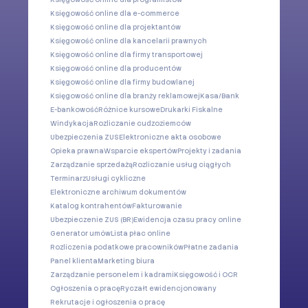
Księgowość online dla e-commerce
Księgowość online dla projektantów
Księgowość online dla kancelarii prawnych
Księgowość online dla firmy transportowej
Księgowość online dla producentów
Księgowość online dla firmy budowlanej
Księgowość online dla branży reklamowej
Kasa/Bank
E-bankowość
Różnice kursowe
Drukarki Fiskalne
Windykacja
Rozliczanie cudzoziemców
Ubezpieczenia ZUS
Elektroniczne akta osobowe
Opieka prawna
Wsparcie ekspertów
Projekty i zadania
Zarządzanie sprzedażą
Rozliczanie usług ciągłych
Terminarz
Usługi cykliczne
Elektroniczne archiwum dokumentów
Katalog kontrahentów
Fakturowanie
Ubezpieczenie ZUS (BR)
Ewidencja czasu pracy online
Generator umów
Lista płac online
Rozliczenia podatkowe pracowników
Płatne zadania
Panel klienta
Marketing biura
Zarządzanie personelem i kadrami
Księgowość i OCR
Ogłoszenia o pracę
Ryczałt ewidencjonowany
Rekrutacje i ogłoszenia o pracę