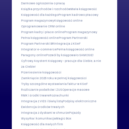
Darmowe ogłoszenia o pracę
Książka przychodów i rozchodów
Mała księgowość
Księgowość dla każdego
Program kadrowo płacowy
Program magazynowy
Księgowość online
Oprogramowanie CRM online
Program kadry i płace online
Program magazynowy
Pełna księgowość online
Program Partnerski
Program Partnerski BR
Integracja z KSeF
Integrator e-commerce
Pełna księgowość online
Paragony online
Pozwól by księgowało SAMOSIE!
Cyfrowy Asystent Księgowy - pracuje dla Ciebie, a nie
za Ciebie!
Przeniesienie księgowości
Zamknięcie 2025 roku w pełnej księgowości
Tryby szczególne wystawiania faktur w KSeF
Rozliczanie podatków i ZUS
Operacje masowe
RMK i środki trwałe
Rozrachunki
Integracja z VIES i białą listą
Podpisy elektroniczne
Ewidencja środków trwałych
Integracja z dyskami w chmurze
Pojazdy
Wysyłka i komunikacja
Magic Box
Księgowość dla małych firm