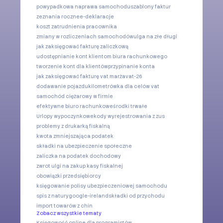
powypadkowa naprawa samochodu
szablony faktur
zeznania roczne
e-deklaracje
koszt zatrudnienia pracownika
zmiany w rozliczeniach samochodów
ulga na złe długi
jak zaksięgować fakturę zaliczkową
udostępnianie kont klientom biura rachunkowego
tworzenie kont dla klientów
przypinanie konta
jak zaksięgować fakturę vat marża
vat-26
dodawanie pojazdu
kilometrówka dla celów vat
samochód ciężarowy w firmie
efektywne biuro rachunkowe
środki trwałe
Urlopy wypoczynkowe
kody wyrejestrowania z zus
problemy z drukarką fiskalną
kwota zmniejszająca podatek
składki na ubezpieczenie społeczne
zaliczka na podatek dochodowy
zwrot ulgi na zakup kasy fiskalnej
obowiązki przedsiębiorcy
księgowanie polisy ubezpieczeniowej samochodu
spis z natury
google-ireland
składki od przychodu
import towarów z chin
Zobacz wszystkie tematy
Księgowość online dla programistów