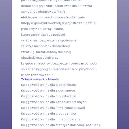
jak zaksięgować fakturę vat marża
vat-26
dodawanie pojazdu
kilometrówka dla celów vat
samochód ciężarowy w firmie
efektywne biuro rachunkowe
środki trwałe
Urlopy wypoczynkowe
kody wyrejestrowania z zus
problemy z drukarką fiskalną
kwota zmniejszająca podatek
składki na ubezpieczenie społeczne
zaliczka na podatek dochodowy
zwrot ulgi na zakup kasy fiskalnej
obowiązki przedsiębiorcy
księgowanie polisy ubezpieczeniowej samochodu
spis z natury
google-ireland
składki od przychodu
import towarów z chin
Zobacz wszystkie tematy
Księgowość online dla programistów
Księgowość online dla e-commerce
Księgowość online dla projektantów
Księgowość online dla kancelarii prawnych
Księgowość online dla firmy transportowej
Księgowość online dla producentów
Księgowość online dla firmy budowlanej
Księgowość online dla branży reklamowej
Kasa/Bank