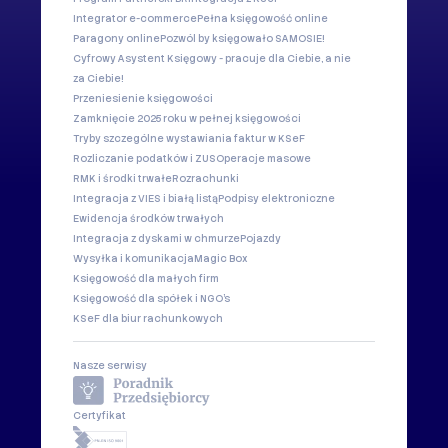
Integrator e-commerce
Pełna księgowość online
Paragony online
Pozwól by księgowało SAMOSIE!
Cyfrowy Asystent Księgowy - pracuje dla Ciebie, a nie
za Ciebie!
Przeniesienie księgowości
Zamknięcie 2025 roku w pełnej księgowości
Tryby szczególne wystawiania faktur w KSeF
Rozliczanie podatków i ZUS
Operacje masowe
RMK i środki trwałe
Rozrachunki
Integracja z VIES i białą listą
Podpisy elektroniczne
Ewidencja środków trwałych
Integracja z dyskami w chmurze
Pojazdy
Wysyłka i komunikacja
Magic Box
Księgowość dla małych firm
Księgowość dla spółek i NGO's
KSeF dla biur rachunkowych
Nasze serwisy
Certyfikat