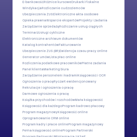
E-bankowość
Różnice kursowe
Drukarki Fiskalne
Windykacja
Rozliczanie cudzoziemców
Ubezpieczenia ZUS
Elektroniczne akta osobowe
Opieka prawna
Wsparcie ekspertów
Projekty i zadania
Zarządzanie sprzedażą
Rozliczanie usług ciągłych
Terminarz
Usługi cykliczne
Elektroniczne archiwum dokumentów
Katalog kontrahentów
Fakturowanie
Ubezpieczenie ZUS (BR)
Ewidencja czasu pracy online
Generator umów
Lista płac online
Rozliczenia podatkowe pracowników
Płatne zadania
Panel klienta
Marketing biura
Zarządzanie personelem i kadrami
Księgowość i OCR
Ogłoszenia o pracę
Ryczałt ewidencjonowany
Rekrutacje i ogłoszenia o pracę
Darmowe ogłoszenia o pracę
Książka przychodów i rozchodów
Mała księgowość
Księgowość dla każdego
Program kadrowo płacowy
Program magazynowy
Księgowość online
Oprogramowanie CRM online
Program kadry i płace online
Program magazynowy
Pełna księgowość online
Program Partnerski
Program Partnerski BR
Integracja z KSeF