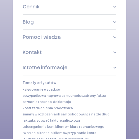
Cennik
Blog
Pomoc i wiedza
Kontakt
Istotne informacje
Tematy artykułów
księgowanie wydatków
powypadkowa naprawa samochodu
szablony faktur
zeznania roczne
e-deklaracje
koszt zatrudnienia pracownika
zmiany w rozliczeniach samochodów
ulga na złe długi
jak zaksięgować fakturę zaliczkową
udostępnianie kont klientom biura rachunkowego
tworzenie kont dla klientów
przypinanie konta