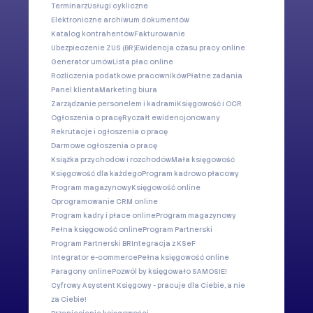
Terminarz
Usługi cykliczne
Elektroniczne archiwum dokumentów
Katalog kontrahentów
Fakturowanie
Ubezpieczenie ZUS (BR)
Ewidencja czasu pracy online
Generator umów
Lista płac online
Rozliczenia podatkowe pracowników
Płatne zadania
Panel klienta
Marketing biura
Zarządzanie personelem i kadrami
Księgowość i OCR
Ogłoszenia o pracę
Ryczałt ewidencjonowany
Rekrutacje i ogłoszenia o pracę
Darmowe ogłoszenia o pracę
Książka przychodów i rozchodów
Mała księgowość
Księgowość dla każdego
Program kadrowo płacowy
Program magazynowy
Księgowość online
Oprogramowanie CRM online
Program kadry i płace online
Program magazynowy
Pełna księgowość online
Program Partnerski
Program Partnerski BR
Integracja z KSeF
Integrator e-commerce
Pełna księgowość online
Paragony online
Pozwól by księgowało SAMOSIE!
Cyfrowy Asystent Księgowy - pracuje dla Ciebie, a nie
za Ciebie!