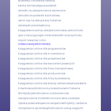
problemy z drukarką fiskalną
kwota zmniejszająca podatek
składki na ubezpieczenie społeczne
zaliczka na podatek dochodowy
zwrot ulgi na zakup kasy fiskalnej
obowiązki przedsiębiorcy
księgowanie polisy ubezpieczeniowej samochodu
spis z natury
google-ireland
składki od przychodu
import towarów z chin
Zobacz wszystkie tematy
Księgowość online dla programistów
Księgowość online dla e-commerce
Księgowość online dla projektantów
Księgowość online dla kancelarii prawnych
Księgowość online dla firmy transportowej
Księgowość online dla producentów
Księgowość online dla firmy budowlanej
Księgowość online dla branży reklamowej
Kasa/Bank
E-bankowość
Różnice kursowe
Drukarki Fiskalne
Windykacja
Rozliczanie cudzoziemców
Ubezpieczenia ZUS
Elektroniczne akta osobowe
Opieka prawna
Wsparcie ekspertów
Projekty i zadania
Zarządzanie sprzedażą
Rozliczanie usług ciągłych