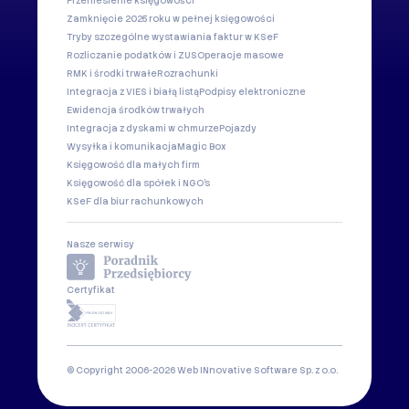
Przeniesienie księgowości
Zamknięcie 2025 roku w pełnej księgowości
Tryby szczególne wystawiania faktur w KSeF
Rozliczanie podatków i ZUS
Operacje masowe
RMK i środki trwałe
Rozrachunki
Integracja z VIES i białą listą
Podpisy elektroniczne
Ewidencja środków trwałych
Integracja z dyskami w chmurze
Pojazdy
Wysyłka i komunikacja
Magic Box
Księgowość dla małych firm
Księgowość dla spółek i NGO's
KSeF dla biur rachunkowych
Nasze serwisy
Certyfikat
© Copyright 2006-2026 Web INnovative Software Sp. z o.o.