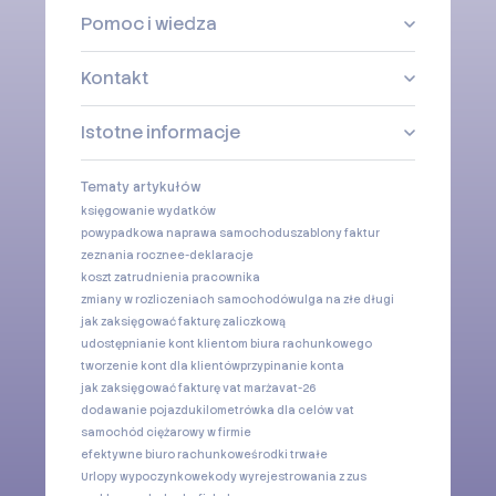
Pomoc i wiedza
Kontakt
Istotne informacje
Tematy artykułów
księgowanie wydatków
powypadkowa naprawa samochodu
szablony faktur
zeznania roczne
e-deklaracje
koszt zatrudnienia pracownika
zmiany w rozliczeniach samochodów
ulga na złe długi
jak zaksięgować fakturę zaliczkową
udostępnianie kont klientom biura rachunkowego
tworzenie kont dla klientów
przypinanie konta
jak zaksięgować fakturę vat marża
vat-26
dodawanie pojazdu
kilometrówka dla celów vat
samochód ciężarowy w firmie
efektywne biuro rachunkowe
środki trwałe
Urlopy wypoczynkowe
kody wyrejestrowania z zus