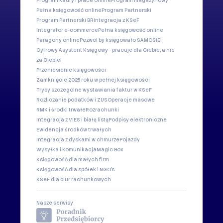
Program kadry i płace online
Program magazynowy
Pełna księgowość online
Program Partnerski
Program Partnerski BR
Integracja z KSeF
Integrator e-commerce
Pełna księgowość online
Paragony online
Pozwól by księgowało SAMOSIE!
Cyfrowy Asystent Księgowy - pracuje dla Ciebie, a nie
za Ciebie!
Przeniesienie księgowości
Zamknięcie 2025 roku w pełnej księgowości
Tryby szczególne wystawiania faktur w KSeF
Rozliczanie podatków i ZUS
Operacje masowe
RMK i środki trwałe
Rozrachunki
Integracja z VIES i białą listą
Podpisy elektroniczne
Ewidencja środków trwałych
Integracja z dyskami w chmurze
Pojazdy
Wysyłka i komunikacja
Magic Box
Księgowość dla małych firm
Księgowość dla spółek i NGO's
KSeF dla biur rachunkowych
Nasze serwisy