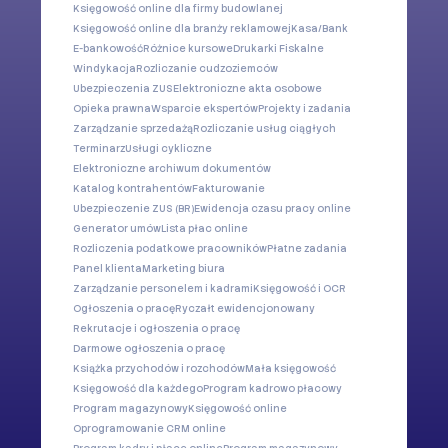
Księgowość online dla firmy budowlanej
Księgowość online dla branży reklamowej
Kasa/Bank
E-bankowość
Różnice kursowe
Drukarki Fiskalne
Windykacja
Rozliczanie cudzoziemców
Ubezpieczenia ZUS
Elektroniczne akta osobowe
Opieka prawna
Wsparcie ekspertów
Projekty i zadania
Zarządzanie sprzedażą
Rozliczanie usług ciągłych
Terminarz
Usługi cykliczne
Elektroniczne archiwum dokumentów
Katalog kontrahentów
Fakturowanie
Ubezpieczenie ZUS (BR)
Ewidencja czasu pracy online
Generator umów
Lista płac online
Rozliczenia podatkowe pracowników
Płatne zadania
Panel klienta
Marketing biura
Zarządzanie personelem i kadrami
Księgowość i OCR
Ogłoszenia o pracę
Ryczałt ewidencjonowany
Rekrutacje i ogłoszenia o pracę
Darmowe ogłoszenia o pracę
Książka przychodów i rozchodów
Mała księgowość
Księgowość dla każdego
Program kadrowo płacowy
Program magazynowy
Księgowość online
Oprogramowanie CRM online