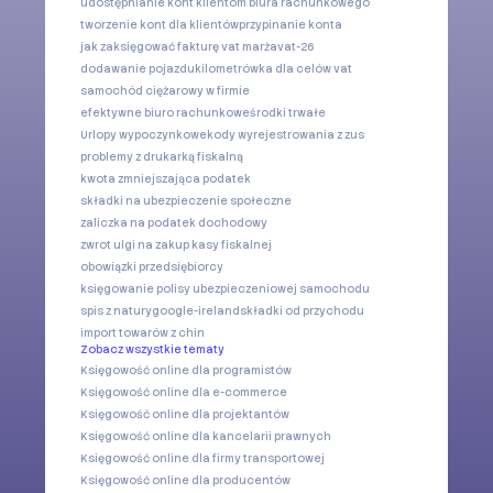
udostępnianie kont klientom biura rachunkowego
tworzenie kont dla klientów
przypinanie konta
jak zaksięgować fakturę vat marża
vat-26
dodawanie pojazdu
kilometrówka dla celów vat
samochód ciężarowy w firmie
efektywne biuro rachunkowe
środki trwałe
Urlopy wypoczynkowe
kody wyrejestrowania z zus
problemy z drukarką fiskalną
kwota zmniejszająca podatek
składki na ubezpieczenie społeczne
zaliczka na podatek dochodowy
zwrot ulgi na zakup kasy fiskalnej
obowiązki przedsiębiorcy
księgowanie polisy ubezpieczeniowej samochodu
spis z natury
google-ireland
składki od przychodu
import towarów z chin
Zobacz wszystkie tematy
Księgowość online dla programistów
Księgowość online dla e-commerce
Księgowość online dla projektantów
Księgowość online dla kancelarii prawnych
Księgowość online dla firmy transportowej
Księgowość online dla producentów