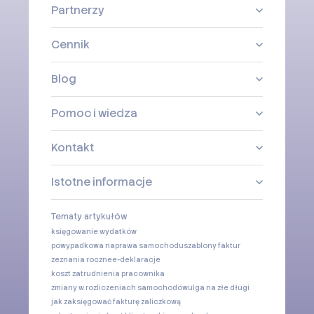
Partnerzy
Cennik
Blog
Pomoc i wiedza
Kontakt
Istotne informacje
Tematy artykułów
księgowanie wydatków
powypadkowa naprawa samochodu
szablony faktur
zeznania roczne
e-deklaracje
koszt zatrudnienia pracownika
zmiany w rozliczeniach samochodów
ulga na złe długi
jak zaksięgować fakturę zaliczkową