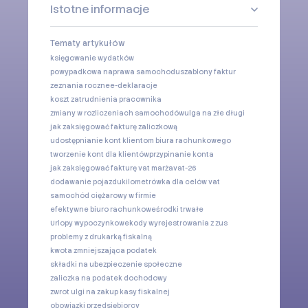
Istotne informacje
Tematy artykułów
księgowanie wydatków
powypadkowa naprawa samochodu
szablony faktur
zeznania roczne
e-deklaracje
koszt zatrudnienia pracownika
zmiany w rozliczeniach samochodów
ulga na złe długi
jak zaksięgować fakturę zaliczkową
udostępnianie kont klientom biura rachunkowego
tworzenie kont dla klientów
przypinanie konta
jak zaksięgować fakturę vat marża
vat-26
dodawanie pojazdu
kilometrówka dla celów vat
samochód ciężarowy w firmie
efektywne biuro rachunkowe
środki trwałe
Urlopy wypoczynkowe
kody wyrejestrowania z zus
problemy z drukarką fiskalną
kwota zmniejszająca podatek
składki na ubezpieczenie społeczne
zaliczka na podatek dochodowy
zwrot ulgi na zakup kasy fiskalnej
obowiązki przedsiębiorcy