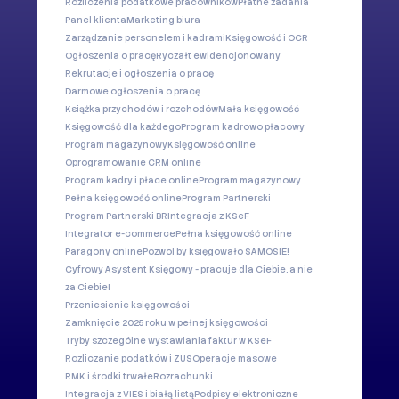
Rozliczenia podatkowe pracowników
Płatne zadania
Panel klienta
Marketing biura
Zarządzanie personelem i kadrami
Księgowość i OCR
Ogłoszenia o pracę
Ryczałt ewidencjonowany
Rekrutacje i ogłoszenia o pracę
Darmowe ogłoszenia o pracę
Książka przychodów i rozchodów
Mała księgowość
Księgowość dla każdego
Program kadrowo płacowy
Program magazynowy
Księgowość online
Oprogramowanie CRM online
Program kadry i płace online
Program magazynowy
Pełna księgowość online
Program Partnerski
Program Partnerski BR
Integracja z KSeF
Integrator e-commerce
Pełna księgowość online
Paragony online
Pozwól by księgowało SAMOSIE!
Cyfrowy Asystent Księgowy - pracuje dla Ciebie, a nie
za Ciebie!
Przeniesienie księgowości
Zamknięcie 2025 roku w pełnej księgowości
Tryby szczególne wystawiania faktur w KSeF
Rozliczanie podatków i ZUS
Operacje masowe
RMK i środki trwałe
Rozrachunki
Integracja z VIES i białą listą
Podpisy elektroniczne