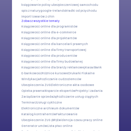
księgowanie polisy ubezpieczeniowej samochodu
spis z natury
google-ireland
składki od przychodu
import towarów z chin
Zobacz wszystkie tematy
Księgowość online dla programistów
Księgowość online dla e-commerce
Księgowość online dla projektantów
Księgowość online dla kancelarii prawnych
Księgowość online dla firmy transportowej
Księgowość online dla producentów
Księgowość online dla firmy budowlanej
Księgowość online dla branży reklamowej
Kasa/Bank
E-bankowość
Różnice kursowe
Drukarki Fiskalne
Windykacja
Rozliczanie cudzoziemców
Ubezpieczenia ZUS
Elektroniczne akta osobowe
Opieka prawna
Wsparcie ekspertów
Projekty i zadania
Zarządzanie sprzedażą
Rozliczanie usług ciągłych
Terminarz
Usługi cykliczne
Elektroniczne archiwum dokumentów
Katalog kontrahentów
Fakturowanie
Ubezpieczenie ZUS (BR)
Ewidencja czasu pracy online
Generator umów
Lista płac online