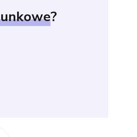
hunkowe
?