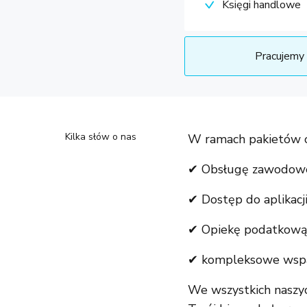
Księgi handlowe
Pracujemy 
Kilka słów o nas
W ramach pakietów o
✔ Obsługę zawodowe
✔ Dostęp do aplikacj
✔ Opiekę podatkową 
✔ kompleksowe wsparc
We wszystkich naszyc