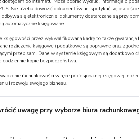
z dostępem do internetu. Może pobrać wydruki, informacje o pod
 ZUS. Nie trzeba dowozić dokumentów ani spotykać się osobiści
 odbywa się elektronicznie, dokumenty dostarczane są przy po
 są automatycznie księgowane.
 księgowości przez wykwalifikowaną kadrę to także gwarancja
ne rozliczenia księgowe i podatkowe są poprawne oraz zgodne
ącymi przepisami. Dane w systemie księgowym są dodatkowo c
 codziennie kopie bezpieczeństwa.
wadzenie rachunkowości w ręce profesjonalnej księgowej możem
niu i rozwoju swojego biznesu.
wrócić uwagę przy wyborze biura rachunkowe