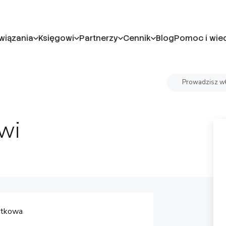
wiązania
Księgowi
Partnerzy
Cennik
Blog
Pomoc i wie
Prowadzisz wł
wi
atkowa