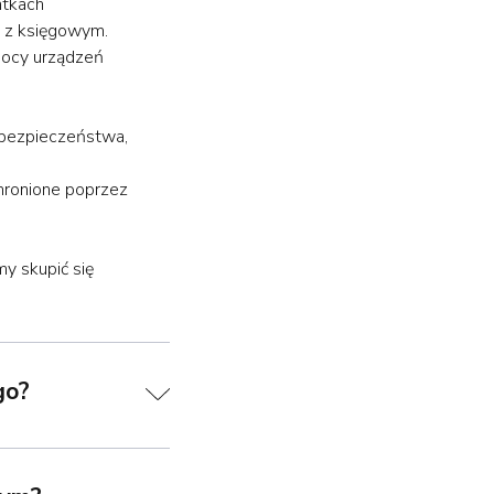
atkach
e z księgowym.
mocy urządzeń
 bezpieczeństwa,
hronione poprzez
y skupić się
go?