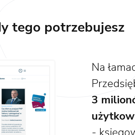
y tego potrzebujesz
Na łamac
Przedsię
3 milio
użytkow
- księgo