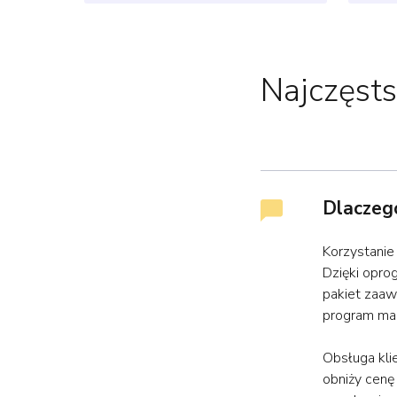
Najczęsts
Dlaczego
Korzystanie
Dzięki opro
pakiet zaaw
program ma
Obsługa kli
obniży cenę