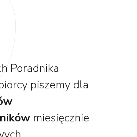
h Poradnika
biorcy piszemy dla
nów
ników
miesięcznie
wych,