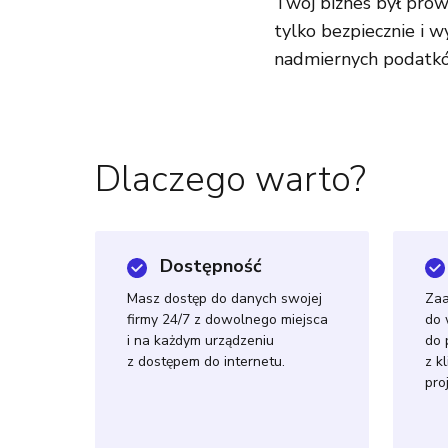
Twój biznes był prow
tylko bezpiecznie i w
nadmiernych podatkó
Dlaczego warto?
Dostępność
Masz dostęp do danych swojej
Za
firmy 24/7 z dowolnego miejsca
do 
i na każdym urządzeniu
do 
z dostępem do internetu.
z k
pro