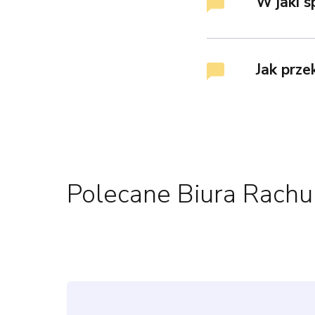
W jaki 
Jak prz
Polecane Biura Rach