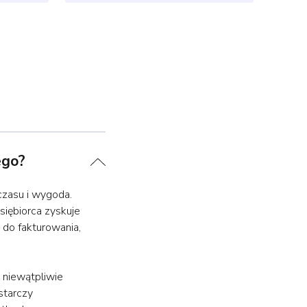
ego?
czasu i wygoda.
siębiorca zyskuje
do fakturowania,
 niewątpliwie
starczy