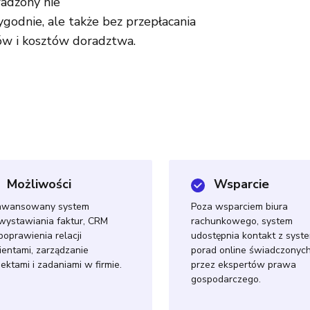
adzony nie
ygodnie, ale także bez przepłacania
w i kosztów doradztwa.
Możliwości
Wsparcie
awansowany system
Poza wsparciem biura
wystawiania faktur, CRM
rachunkowego, system
poprawienia relacji
udostępnia kontakt z sys
lientami, zarządzanie
porad online świadczonyc
jektami i zadaniami w firmie.
przez ekspertów prawa
gospodarczego.