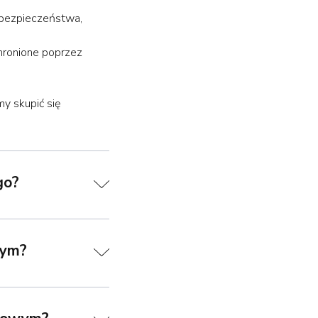
 bezpieczeństwa,
hronione poprzez
y skupić się
go?
wym?