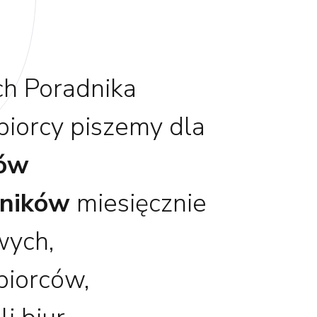
h Poradnika
biorcy piszemy dla
nów
ników
miesięcznie
wych,
biorców,