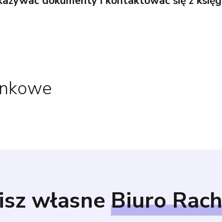
ekazywać dokumenty i kontaktować się z ksi
unkowe
isz własne
Biuro Rac