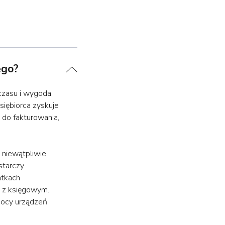
ego?
czasu i wygoda.
siębiorca zyskuje
do fakturowania,
 niewątpliwie
starczy
atkach
e z księgowym.
mocy urządzeń