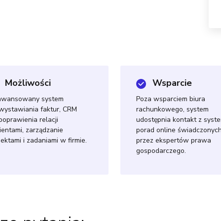
Możliwości
Wsparcie
awansowany system
Poza wsparciem biura
wystawiania faktur, CRM
rachunkowego, system
poprawienia relacji
udostępnia kontakt z sys
lientami, zarządzanie
porad online świadczonyc
jektami i zadaniami w firmie.
przez ekspertów prawa
gospodarczego.