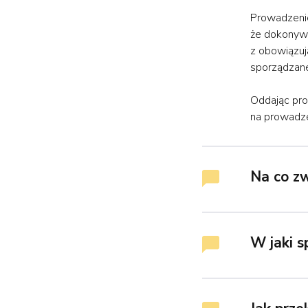
Prowadzenie
że dokonywa
z obowiązuj
sporządzane
Oddając pro
na prowadze
Na co z
W jaki 