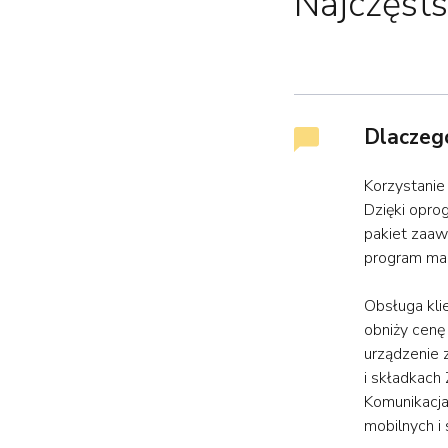
Najczęsts
Dlaczego
Korzystanie
Dzięki opro
pakiet zaaw
program ma
Obsługa kli
obniży cenę
urządzenie 
i składkach
Komunikacja
mobilnych i