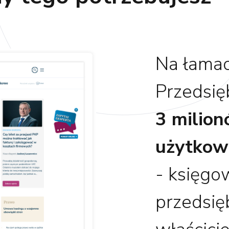
Na łamac
Przedsię
3 milio
użytkow
- księgo
przedsię