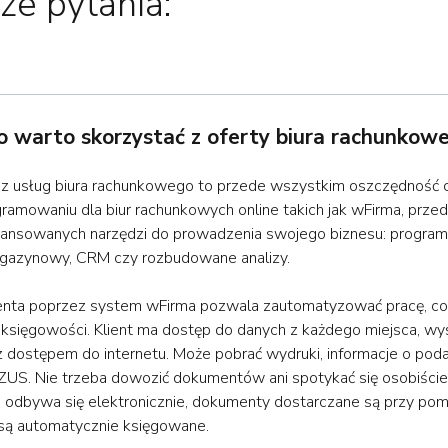
ze pytania:
 warto skorzystać z oferty biura rachunkow
 z usług biura rachunkowego to przede wszystkim oszczędność 
gramowaniu dla biur rachunkowych online takich jak wFirma, przed
ansowanych narzędzi do prowadzenia swojego biznesu: program 
gazynowy, CRM czy rozbudowane analizy.
enta poprzez system wFirma pozwala zautomatyzować pracę, co
 księgowości. Klient ma dostęp do danych z każdego miejsca, wy
z dostępem do internetu. Może pobrać wydruki, informacje o pod
 ZUS. Nie trzeba dowozić dokumentów ani spotykać się osobiści
 odbywa się elektronicznie, dokumenty dostarczane są przy po
 są automatycznie księgowane.