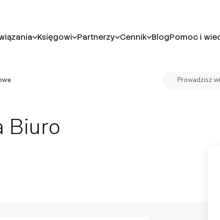
wiązania
Księgowi
Partnerzy
Cennik
Blog
Pomoc i wie
kowe
Prowadzisz wł
 Biuro