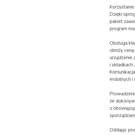
Korzystanie
Dzięki opro
pakiet zaaw
program ma
Obsługa kli
obniży cenę
urządzenie 
i składkach
Komunikacja
mobilnych i
Prowadzenie
że dokonywa
z obowiązuj
sporządzane
Oddając pro