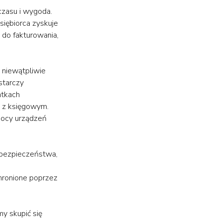
czasu i wygoda.
siębiorca zyskuje
do fakturowania,
 niewątpliwie
starczy
atkach
e z księgowym.
mocy urządzeń
 bezpieczeństwa,
hronione poprzez
y skupić się