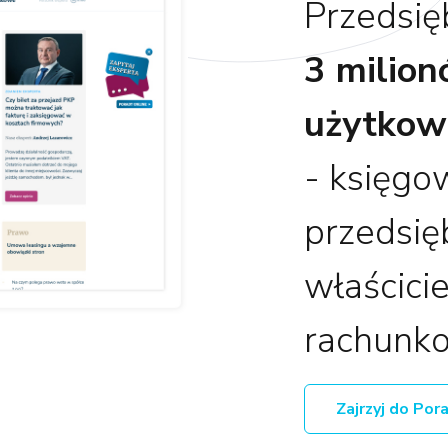
Przedsię
3 milio
użytkow
- księgo
przedsię
właścicie
rachunk
Zajrzyj do Por