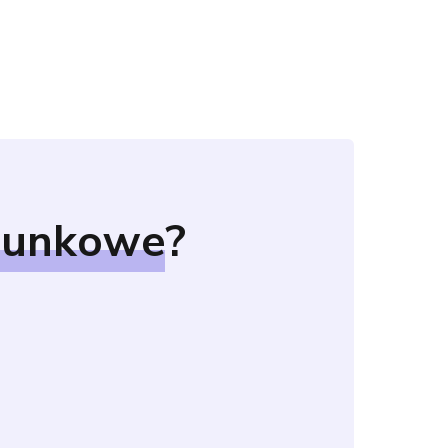
hunkowe
?