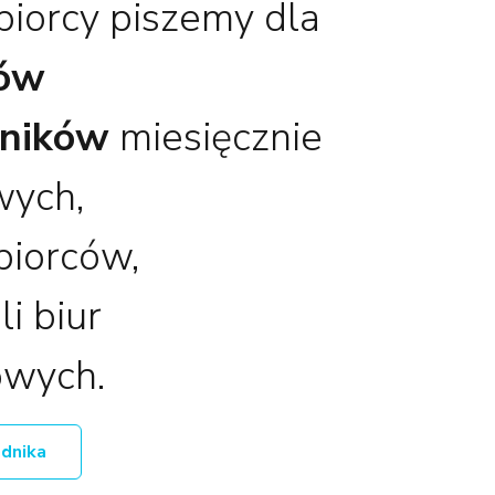
biorcy piszemy dla
nów
ników
miesięcznie
wych,
biorców,
li biur
owych.
adnika