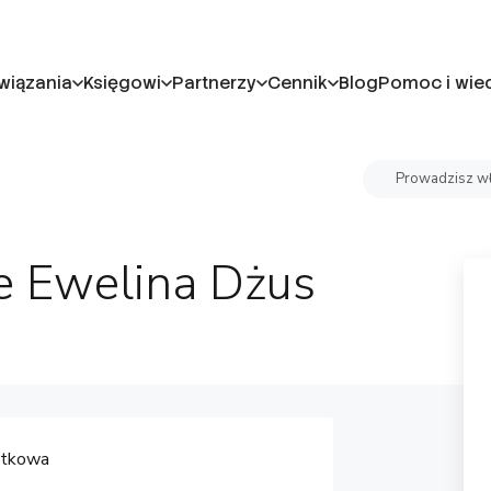
wiązania
Księgowi
Partnerzy
Cennik
Blog
Pomoc i wie
Prowadzisz wł
e Ewelina Dżus
atkowa