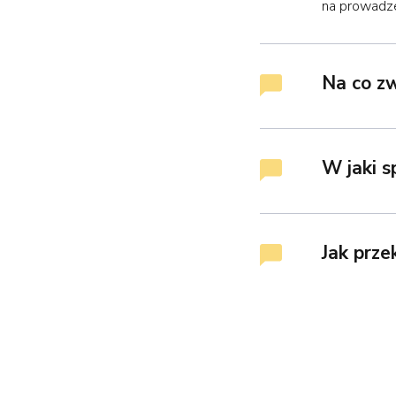
na prowadze
Na co z
W jaki 
Jak prz