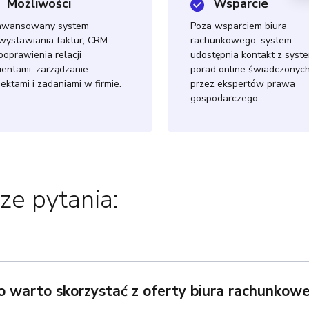
Możliwości
Wsparcie
awansowany system
Poza wsparciem biura
wystawiania faktur, CRM
rachunkowego, system
poprawienia relacji
udostępnia kontakt z sys
lientami, zarządzanie
porad online świadczonyc
jektami i zadaniami w firmie.
przez ekspertów prawa
gospodarczego.
ze pytania:
 warto skorzystać z oferty biura rachunkow