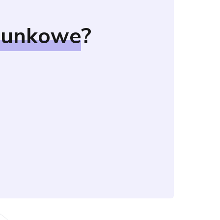
hunkowe
?