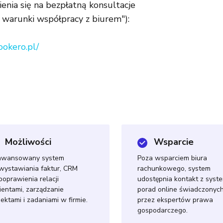
nia się na bezpłatną konsultacje
- warunki współpracy z biurem"):
ookero.
pl/
Możliwości
Wsparcie
awansowany system
Poza wsparciem biura
wystawiania faktur, CRM
rachunkowego, system
poprawienia relacji
udostępnia kontakt z sys
lientami, zarządzanie
porad online świadczonyc
jektami i zadaniami w firmie.
przez ekspertów prawa
gospodarczego.