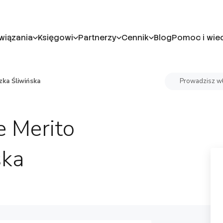
wiązania
Księgowi
Partnerzy
Cennik
Blog
Pomoc i wie
ka Śliwińska
Prowadzisz wł
 Merito
ska