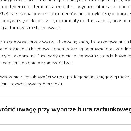
z dostępem do internetu. Może pobrać wydruki, informacje o pod
 ZUS. Nie trzeba dowozić dokumentów ani spotykać się osobiści
 odbywa się elektronicznie, dokumenty dostarczane są przy po
 są automatycznie księgowane.
 księgowości przez wykwalifikowaną kadrę to także gwarancja
ne rozliczenia księgowe i podatkowe są poprawne oraz zgodne
ącymi przepisami. Dane w systemie księgowym są dodatkowo c
 codziennie kopie bezpieczeństwa.
wadzenie rachunkowości w ręce profesjonalnej księgowej możem
niu i rozwoju swojego biznesu.
wrócić uwagę przy wyborze biura rachunkowe