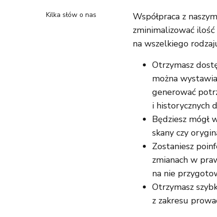
Kilka słów o nas
Współpraca z naszy
zminimalizować ilość 
na wszelkiego rodzaj
Otrzymasz dostę
można wystawiać
generować potrz
i historycznych 
Będziesz mógł w
skany czy orygi
Zostaniesz poi
zmianach w praw
na nie przygoto
Otrzymasz szyb
z zakresu prowad