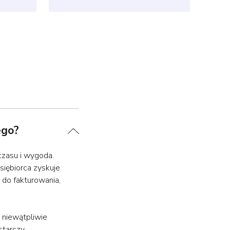
ego?
czasu i wygoda.
siębiorca zyskuje
do fakturowania,
 niewątpliwie
starczy