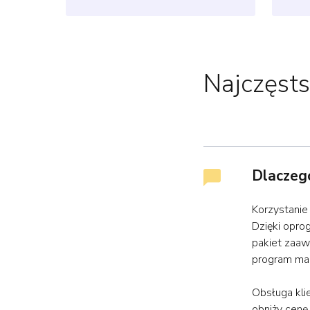
Najczęsts
Dlaczego
Korzystanie
Dzięki opro
pakiet zaaw
program ma
Obsługa kli
obniży cenę