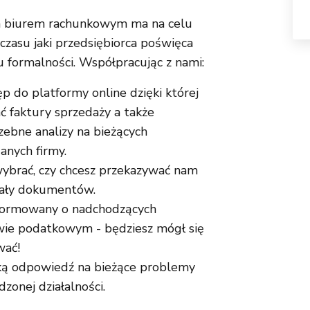
m biurem rachunkowym ma na celu
czasu jaki przedsiębiorca poświęca
u formalności. Współpracując z nami:
p do platformy online dzięki której
 faktury sprzedaży a także
ebne analizy na bieżących
danych firmy.
ybrać, czy chcesz przekazywać nam
nały dokumentów.
nformowany o nadchodzących
ie podatkowym - będziesz mógł się
wać!
ką odpowiedź na bieżące problemy
zonej działalności.