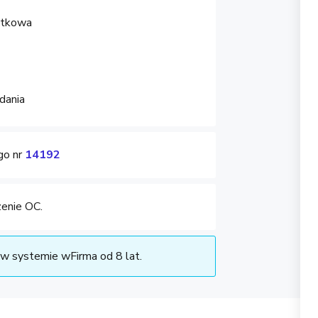
atkowa
dania
go nr
14192
enie OC.
w systemie wFirma od 8 lat.