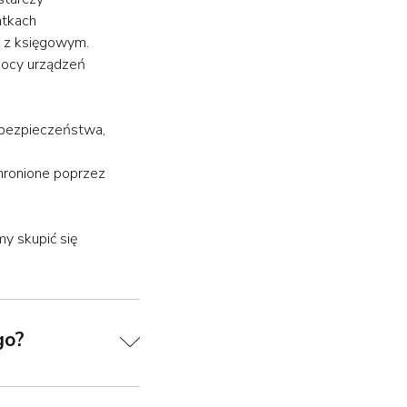
atkach
e z księgowym.
mocy urządzeń
 bezpieczeństwa,
hronione poprzez
y skupić się
go?