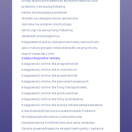
Urlopy wypoczynkowe
kody wyrejestrowania z zus
problemy z drukarką fiskalną
kwota zmniejszająca podatek
składki na ubezpieczenie społeczne
zaliczka na podatek dochodowy
zwrot ulgi na zakup kasy fiskalnej
obowiązki przedsiębiorcy
księgowanie polisy ubezpieczeniowej samochodu
spis z natury
google-ireland
składki od przychodu
import towarów z chin
Zobacz wszystkie tematy
Księgowość online dla programistów
Księgowość online dla e-commerce
Księgowość online dla projektantów
Księgowość online dla kancelarii prawnych
Księgowość online dla firmy transportowej
Księgowość online dla producentów
Księgowość online dla firmy budowlanej
Księgowość online dla branży reklamowej
Kasa/Bank
E-bankowość
Różnice kursowe
Drukarki Fiskalne
Windykacja
Rozliczanie cudzoziemców
Ubezpieczenia ZUS
Elektroniczne akta osobowe
Opieka prawna
Wsparcie ekspertów
Projekty i zadania