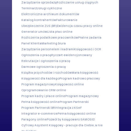
Zarządzanie sprzedażą
Rozliczanie usług ciągłych
Terminarz
Usługi cykliczne
Elektroniczne archiwum dokumentów
Katalog kontrahentów
Fakturowanie
Ubezpieczenie ZUS (BR)
Ewidencja czasu pracy online
Generator umów
Lista płac online
Rozliczenia podatkowe pracowników
Płatne zadania
Panel klienta
Marketing biura
Zarządzanie personelem i kadrami
Księgowość i OCR
Ogłoszenia o pracę
Ryczałt ewidencjonowany
Rekrutacje i ogłoszenia o pracę
Darmowe ogłoszenia o pracę
Książka przychodów i rozchodów
Mała księgowość
Księgowość dla każdego
Program kadrowo płacowy
Program magazynowy
Księgowość online
Oprogramowanie CRM online
Program kadry i płace online
Program magazynowy
Pełna księgowość online
Program Partnerski
Program Partnerski BR
Integracja z KSeF
Integrator e-commerce
Pełna księgowość online
Paragony online
Pozwól by księgowało SAMOSIE!
Cyfrowy Asystent Księgowy - pracuje dla Ciebie, a nie