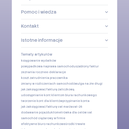
Pomoc i wiedza
Kontakt
Istotne informacje
Tematy artykułów
księgowanie wydatków
powypadkowa naprawa samochodu
szablony faktur
zeznania roczne
e-deklaracje
koszt zatrudnienia pracownika
zmiany w rozliczeniach samochodów
ulga na złe długi
jak zaksięgować fakturę zaliczkową
udostępnianie kont klientom biura rachunkowego
tworzenie kont dla klientów
przypinanie konta
jak zaksięgować fakturę vat marża
vat-26
dodawanie pojazdu
kilometrówka dla celów vat
samochód ciężarowy w firmie
efektywne biuro rachunkowe
środki trwałe