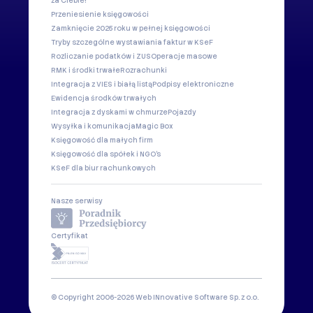
za Ciebie!
Przeniesienie księgowości
Zamknięcie 2025 roku w pełnej księgowości
Tryby szczególne wystawiania faktur w KSeF
Rozliczanie podatków i ZUS
Operacje masowe
RMK i środki trwałe
Rozrachunki
Integracja z VIES i białą listą
Podpisy elektroniczne
Ewidencja środków trwałych
Integracja z dyskami w chmurze
Pojazdy
Wysyłka i komunikacja
Magic Box
Księgowość dla małych firm
Księgowość dla spółek i NGO's
KSeF dla biur rachunkowych
Nasze serwisy
Certyfikat
© Copyright 2006-2026 Web INnovative Software Sp. z o.o.