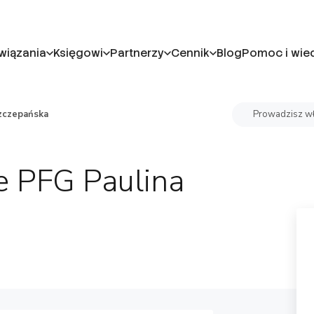
wiązania
Księgowi
Partnerzy
Cennik
Blog
Pomoc i wie
zczepańska
Prowadzisz wł
 PFG Paulina