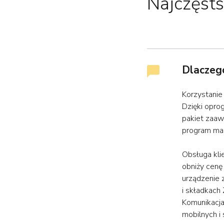
Najczęsts
Dlaczego
Korzystanie
Dzięki opro
pakiet zaaw
program ma
Obsługa kli
obniży cenę
urządzenie 
i składkach
Komunikacja
mobilnych i