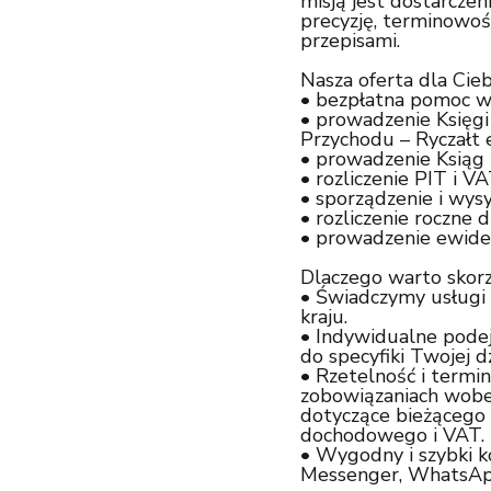
misją jest dostarczen
precyzję, terminowoś
przepisami.
Nasza oferta dla Cieb
•
bezpłatna pomoc w za
•
prowadzenie Księgi
Przychodu – Ryczałt
•
prowadzenie Ksiąg 
•
rozliczenie PIT i V
•
sporządzenie i wysy
•
rozliczenie roczne dz
•
prowadzenie ewiden
Dlaczego warto skorz
•
Świadczymy usługi o
kraju.
•
Indywidualne podej
do specyfiki Twojej dz
•
Rzetelność i termi
zobowiązaniach wobe
dotyczące bieżącego 
dochodowego i VAT.
•
Wygodny i szybki ko
Messenger, WhatsAp