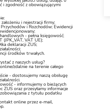
ie wysokiej jakości usług, dbając o
ć i zgodność z obowiązującymi
ie:
łożeniu i rejestracji firmy;
 Przychodów i Rozchodów; Ewidencji
 ewidencjonowany;
handlowych - pełna księgowość;
AT (JPK_VAT, VAT UE);
łka deklaracji ZUS;
iałalności;
cji środków trwałych.
ystać z naszych usług?
nline/zdalnie na terenie całego
ście - dostosujemy naszą obsługę
iałalności.
nowość - informujemy o bieżących
c ZUS oraz przesyłamy informacje
zobowiązania z tytułu podatku
ntakt online przez e-mail,
p.