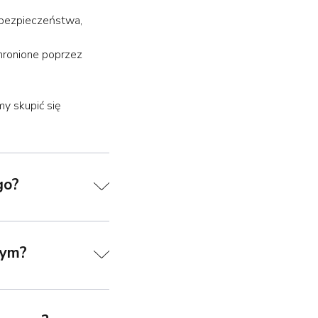
 bezpieczeństwa,
hronione poprzez
y skupić się
go?
wym?