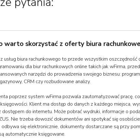
ze pytania:
 warto skorzystać z oferty biura rachunkow
 z usług biura rachunkowego to przede wszystkim oszczędność 
gramowaniu dla biur rachunkowych online takich jak wFirma, przed
ansowanych narzędzi do prowadzenia swojego biznesu: program 
gazynowy, CRM czy rozbudowane analizy.
enta poprzez system wFirma pozwala zautomatyzować pracę, co
 księgowości. Klient ma dostęp do danych z każdego miejsca, wy
z dostępem do internetu. Może pobrać wydruki, informacje o pod
 ZUS. Nie trzeba dowozić dokumentów ani spotykać się osobiści
 odbywa się elektronicznie, dokumenty dostarczane są przy po
 są automatycznie księgowane.