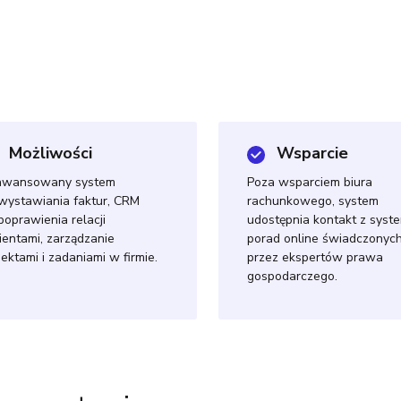
Możliwości
Wsparcie
awansowany system
Poza wsparciem biura
wystawiania faktur, CRM
rachunkowego, system
poprawienia relacji
udostępnia kontakt z sys
lientami, zarządzanie
porad online świadczonyc
jektami i zadaniami w firmie.
przez ekspertów prawa
gospodarczego.