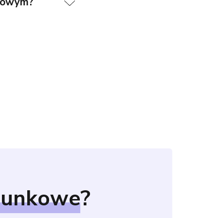
ęgowym?
hunkowe
?