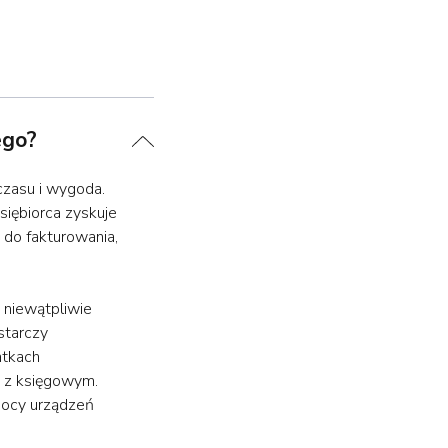
ego?
czasu i wygoda.
siębiorca zyskuje
do fakturowania,
 niewątpliwie
starczy
atkach
e z księgowym.
mocy urządzeń