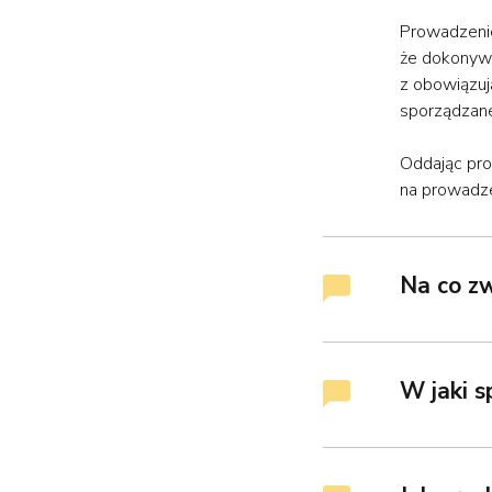
Prowadzenie
że dokonywa
z obowiązuj
sporządzane
Oddając pro
na prowadze
Na co z
W jaki 