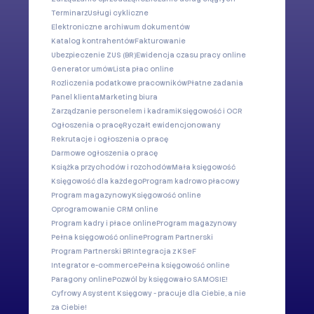
Terminarz
Usługi cykliczne
Elektroniczne archiwum dokumentów
Katalog kontrahentów
Fakturowanie
Ubezpieczenie ZUS (BR)
Ewidencja czasu pracy online
Generator umów
Lista płac online
Rozliczenia podatkowe pracowników
Płatne zadania
Panel klienta
Marketing biura
Zarządzanie personelem i kadrami
Księgowość i OCR
Ogłoszenia o pracę
Ryczałt ewidencjonowany
Rekrutacje i ogłoszenia o pracę
Darmowe ogłoszenia o pracę
Książka przychodów i rozchodów
Mała księgowość
Księgowość dla każdego
Program kadrowo płacowy
Program magazynowy
Księgowość online
Oprogramowanie CRM online
Program kadry i płace online
Program magazynowy
Pełna księgowość online
Program Partnerski
Program Partnerski BR
Integracja z KSeF
Integrator e-commerce
Pełna księgowość online
Paragony online
Pozwól by księgowało SAMOSIE!
Cyfrowy Asystent Księgowy - pracuje dla Ciebie, a nie
za Ciebie!