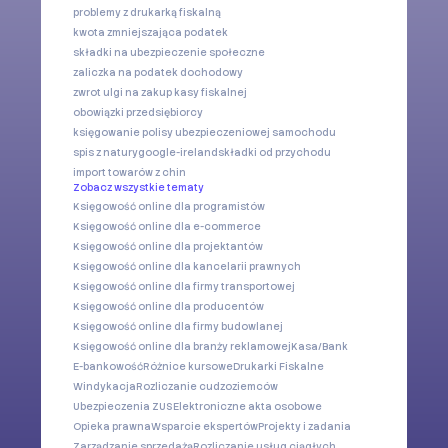
problemy z drukarką fiskalną
kwota zmniejszająca podatek
składki na ubezpieczenie społeczne
zaliczka na podatek dochodowy
zwrot ulgi na zakup kasy fiskalnej
obowiązki przedsiębiorcy
księgowanie polisy ubezpieczeniowej samochodu
spis z natury
google-ireland
składki od przychodu
import towarów z chin
Zobacz wszystkie tematy
Księgowość online dla programistów
Księgowość online dla e-commerce
Księgowość online dla projektantów
Księgowość online dla kancelarii prawnych
Księgowość online dla firmy transportowej
Księgowość online dla producentów
Księgowość online dla firmy budowlanej
Księgowość online dla branży reklamowej
Kasa/Bank
E-bankowość
Różnice kursowe
Drukarki Fiskalne
Windykacja
Rozliczanie cudzoziemców
Ubezpieczenia ZUS
Elektroniczne akta osobowe
Opieka prawna
Wsparcie ekspertów
Projekty i zadania
Zarządzanie sprzedażą
Rozliczanie usług ciągłych