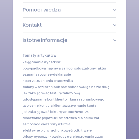
Pomoc i wiedza
Kontakt
Istotne informacje
Tematy artykułów
księgowanie wydatków
powypadkowa naprawa samochodu
szablony faktur
zeznania roczne
e-deklaracje
koszt zatrudnienia pracownika
zmiany w rozliczeniach samochodów
ulga na złe długi
jak zaksięgować fakturę zaliczkową
udostępnianie kont klientom biura rachunkowego
tworzenie kont dla klientów
przypinanie konta
jak zaksięgować fakturę vat marża
vat-26
dodawanie pojazdu
kilometrówka dla celów vat
samochód ciężarowy w firmie
efektywne biuro rachunkowe
środki trwałe
Urlopy wypoczynkowe
kody wyrejestrowania z zus