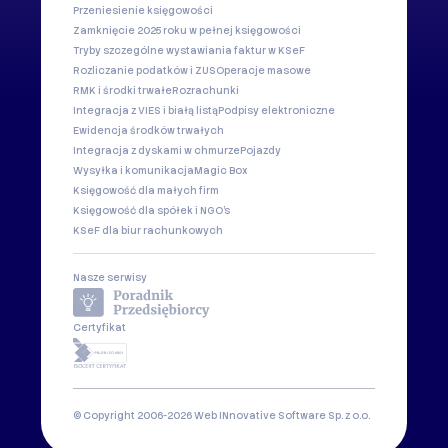
Przeniesienie księgowości
Zamknięcie 2025 roku w pełnej księgowości
Tryby szczególne wystawiania faktur w KSeF
Rozliczanie podatków i ZUS
Operacje masowe
RMK i środki trwałe
Rozrachunki
Integracja z VIES i białą listą
Podpisy elektroniczne
Ewidencja środków trwałych
Integracja z dyskami w chmurze
Pojazdy
Wysyłka i komunikacja
Magic Box
Księgowość dla małych firm
Księgowość dla spółek i NGO's
KSeF dla biur rachunkowych
Nasze serwisy
Certyfikat
© Copyright 2006-2026 Web INnovative Software Sp. z o.o.