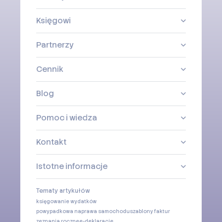
Księgowi
Partnerzy
Cennik
Blog
Pomoc i wiedza
Kontakt
Istotne informacje
Tematy artykułów
księgowanie wydatków
powypadkowa naprawa samochodu
szablony faktur
zeznania roczne
e-deklaracje