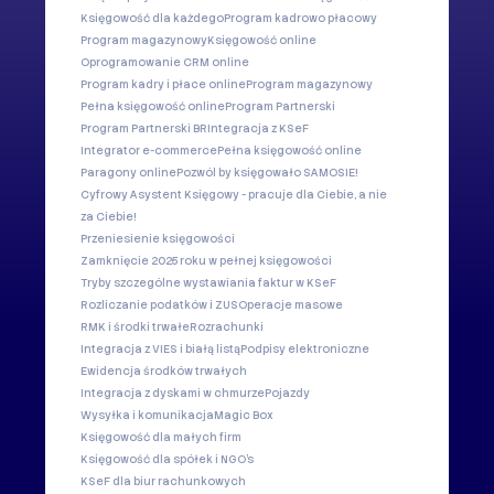
Księgowość dla każdego
Program kadrowo płacowy
Program magazynowy
Księgowość online
Oprogramowanie CRM online
Program kadry i płace online
Program magazynowy
Pełna księgowość online
Program Partnerski
Program Partnerski BR
Integracja z KSeF
Integrator e-commerce
Pełna księgowość online
Paragony online
Pozwól by księgowało SAMOSIE!
Cyfrowy Asystent Księgowy - pracuje dla Ciebie, a nie
za Ciebie!
Przeniesienie księgowości
Zamknięcie 2025 roku w pełnej księgowości
Tryby szczególne wystawiania faktur w KSeF
Rozliczanie podatków i ZUS
Operacje masowe
RMK i środki trwałe
Rozrachunki
Integracja z VIES i białą listą
Podpisy elektroniczne
Ewidencja środków trwałych
Integracja z dyskami w chmurze
Pojazdy
Wysyłka i komunikacja
Magic Box
Księgowość dla małych firm
Księgowość dla spółek i NGO's
KSeF dla biur rachunkowych