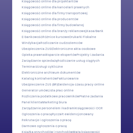
Księgowość online dla projektantów
Księgowość online dla kancelarii prawnych
Księgowość online dla firmy transportowej
Księgowość online dla producentów
Księgowość online dla firmy budowlanej
Księgowość online dla branży reklamowej
Kasa/Bank
E-bankowość
Różnice kursowe
Drukarki Fiskalne
Windykacja
Rozliczanie cudzoziemców
Ubezpieczenia ZUS
Elektroniczne akta osobowe
Opieka prawna
Wsparcie ekspertów
Projekty i zadania
Zarządzanie sprzedażą
Rozliczanie usług ciągłych
Terminarz
Usługi cykliczne
Elektroniczne archiwum dokumentów
Katalog kontrahentów
Fakturowanie
Ubezpieczenie ZUS (BR)
Ewidencja czasu pracy online
Generator umów
Lista płac online
Rozliczenia podatkowe pracowników
Płatne zadania
Panel klienta
Marketing biura
Zarządzanie personelem i kadrami
Księgowość i OCR
Ogłoszenia o pracę
Ryczałt ewidencjonowany
Rekrutacje i ogłoszenia o pracę
Darmowe ogłoszenia o pracę
Książka przychodów i rozchodów
Mała księgowość