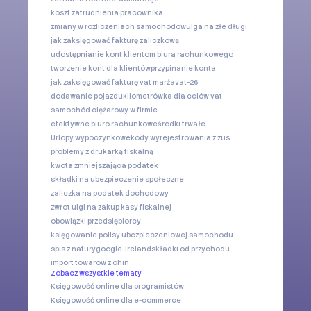
koszt zatrudnienia pracownika
zmiany w rozliczeniach samochodów
ulga na złe długi
jak zaksięgować fakturę zaliczkową
udostępnianie kont klientom biura rachunkowego
tworzenie kont dla klientów
przypinanie konta
jak zaksięgować fakturę vat marża
vat-26
dodawanie pojazdu
kilometrówka dla celów vat
samochód ciężarowy w firmie
efektywne biuro rachunkowe
środki trwałe
Urlopy wypoczynkowe
kody wyrejestrowania z zus
problemy z drukarką fiskalną
kwota zmniejszająca podatek
składki na ubezpieczenie społeczne
zaliczka na podatek dochodowy
zwrot ulgi na zakup kasy fiskalnej
obowiązki przedsiębiorcy
księgowanie polisy ubezpieczeniowej samochodu
spis z natury
google-ireland
składki od przychodu
import towarów z chin
Zobacz wszystkie tematy
Księgowość online dla programistów
Księgowość online dla e-commerce