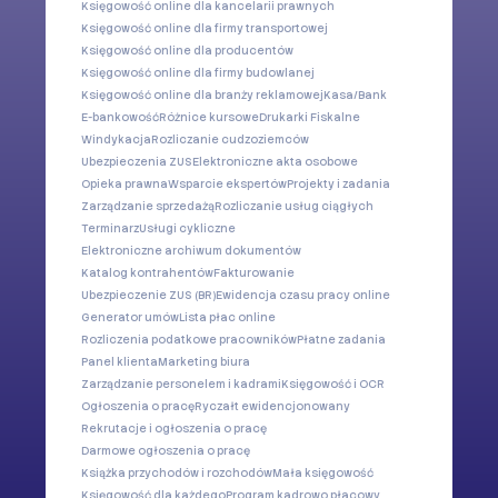
Księgowość online dla kancelarii prawnych
Księgowość online dla firmy transportowej
Księgowość online dla producentów
Księgowość online dla firmy budowlanej
Księgowość online dla branży reklamowej
Kasa/Bank
E-bankowość
Różnice kursowe
Drukarki Fiskalne
Windykacja
Rozliczanie cudzoziemców
Ubezpieczenia ZUS
Elektroniczne akta osobowe
Opieka prawna
Wsparcie ekspertów
Projekty i zadania
Zarządzanie sprzedażą
Rozliczanie usług ciągłych
Terminarz
Usługi cykliczne
Elektroniczne archiwum dokumentów
Katalog kontrahentów
Fakturowanie
Ubezpieczenie ZUS (BR)
Ewidencja czasu pracy online
Generator umów
Lista płac online
Rozliczenia podatkowe pracowników
Płatne zadania
Panel klienta
Marketing biura
Zarządzanie personelem i kadrami
Księgowość i OCR
Ogłoszenia o pracę
Ryczałt ewidencjonowany
Rekrutacje i ogłoszenia o pracę
Darmowe ogłoszenia o pracę
Książka przychodów i rozchodów
Mała księgowość
Księgowość dla każdego
Program kadrowo płacowy