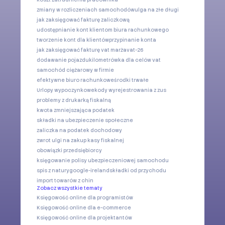
zmiany w rozliczeniach samochodów
ulga na złe długi
jak zaksięgować fakturę zaliczkową
udostępnianie kont klientom biura rachunkowego
tworzenie kont dla klientów
przypinanie konta
jak zaksięgować fakturę vat marża
vat-26
dodawanie pojazdu
kilometrówka dla celów vat
samochód ciężarowy w firmie
efektywne biuro rachunkowe
środki trwałe
Urlopy wypoczynkowe
kody wyrejestrowania z zus
problemy z drukarką fiskalną
kwota zmniejszająca podatek
składki na ubezpieczenie społeczne
zaliczka na podatek dochodowy
zwrot ulgi na zakup kasy fiskalnej
obowiązki przedsiębiorcy
księgowanie polisy ubezpieczeniowej samochodu
spis z natury
google-ireland
składki od przychodu
import towarów z chin
Zobacz wszystkie tematy
Księgowość online dla programistów
Księgowość online dla e-commerce
Księgowość online dla projektantów