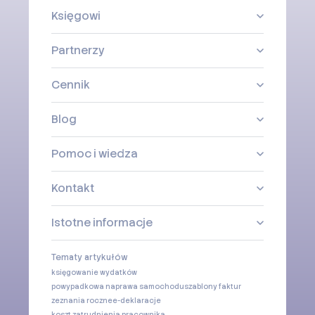
Księgowi
Partnerzy
Cennik
Blog
Pomoc i wiedza
Kontakt
Istotne informacje
Tematy artykułów
księgowanie wydatków
powypadkowa naprawa samochodu
szablony faktur
zeznania roczne
e-deklaracje
koszt zatrudnienia pracownika