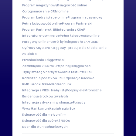
Program magazynowy
Księgowość online
Oprogramowanie CRM online
Program kadry i płace online
Program magazynowy
Pełna księgowość online
Program Partnerski
Program Partnerski BR
Integracja z KSeF
Integrator e-commerce
Pełna księgowość online
Paragony online
Pozwól by księgowało SAMOSIE!
Cyfrowy Asystent Księgowy - pracuje dla Ciebie, a nie
za Ciebie!
Przeniesienie księgowości
Zamknięcie 2025 roku w pełnej księgowości
Tryby szczególne wystawiania faktur w KSeF
Rozliczanie podatków i ZUS
Operacje masowe
RMK i środki trwałe
Rozrachunki
Integracja z VIES i białą listą
Podpisy elektroniczne
Ewidencja środków trwałych
Integracja z dyskami w chmurze
Pojazdy
Wysyłka i komunikacja
Magic Box
Księgowość dla małych firm
Księgowość dla spółek i NGO's
KSeF dla biur rachunkowych