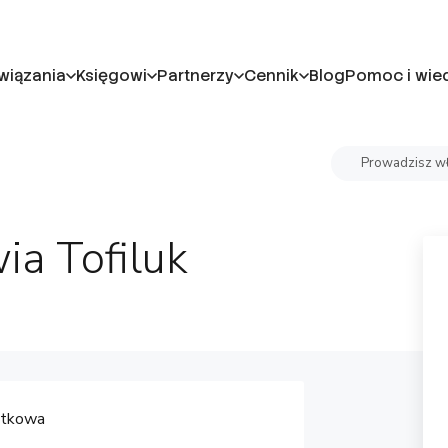
wiązania
Księgowi
Partnerzy
Cennik
Blog
Pomoc i wie
Prowadzisz wł
ia Tofiluk
atkowa