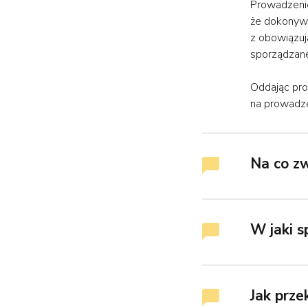
Prowadzenie
że dokonywa
z obowiązuj
sporządzane
Oddając pro
na prowadze
Na co z
W jaki 
Jak prz