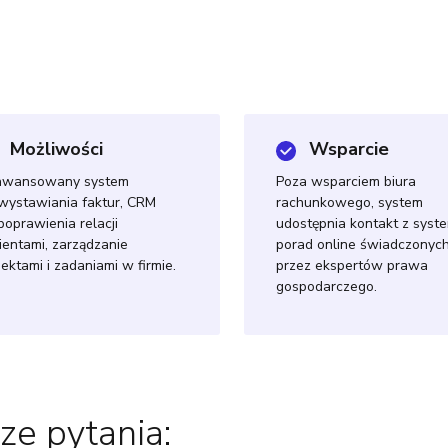
Możliwości
Wsparcie
awansowany system
Poza wsparciem biura
wystawiania faktur, CRM
rachunkowego, system
poprawienia relacji
udostępnia kontakt z sys
lientami, zarządzanie
porad online świadczonyc
jektami i zadaniami w firmie.
przez ekspertów prawa
gospodarczego.
ze pytania: