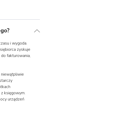
ego?
czasu i wygoda.
siębiorca zyskuje
do fakturowania,
 niewątpliwie
starczy
atkach
e z księgowym.
mocy urządzeń