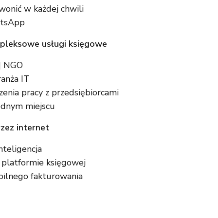
wonić w każdej chwili
atsApp
leksowe usługi księgowe
 | NGO
ranża IT
zenia pracy z przedsiębiorcami
ednym miejscu
zez internet
nteligencja
 platformie księgowej
bilnego fakturowania