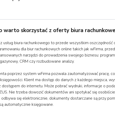
 warto skorzystać z oferty biura rachunkow
 z usług biura rachunkowego to przede wszystkim oszczędność 
gramowaniu dla biur rachunkowych online takich jak wFirma, przed
ansowanych narzędzi do prowadzenia swojego biznesu: program 
gazynowy, CRM czy rozbudowane analizy.
enta poprzez system wFirma pozwala zautomatyzować pracę, co
 księgowości. Klient ma dostęp do danych z każdego miejsca, wy
z dostępem do internetu. Może pobrać wydruki, informacje o pod
 ZUS. Nie trzeba dowozić dokumentów ani spotykać się osobiści
 odbywa się elektronicznie, dokumenty dostarczane są przy po
 są automatycznie księgowane.