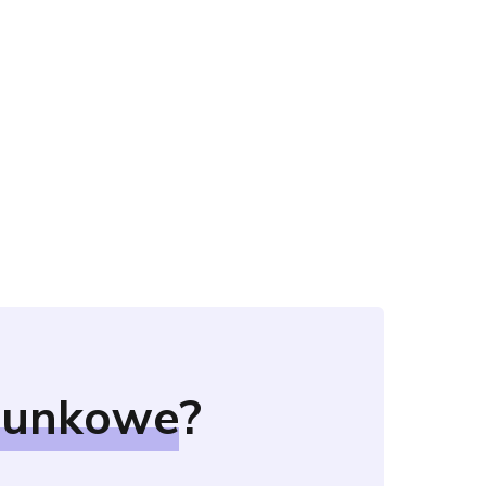
hunkowe
?