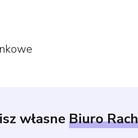
unkowe
isz własne
Biuro Rac