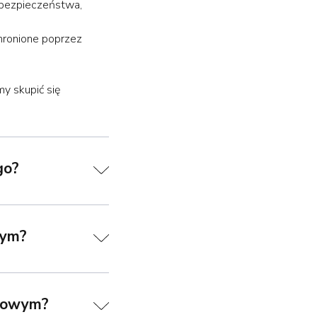
 bezpieczeństwa,
hronione poprzez
y skupić się
go?
wym?
ęgowym?