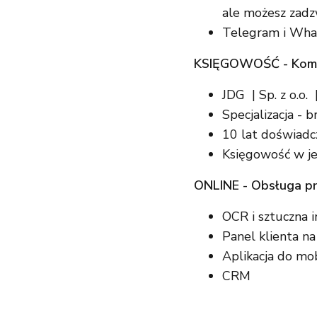
ale możesz zadz
Telegram i Wh
KSIĘGOWOŚĆ - Komp
JDG | Sp. z o.o.
Specjalizacja - b
10 lat doświadc
Księgowość w j
ONLINE - Obsługa pr
OCR i sztuczna i
Panel klienta na
Aplikacja do mo
CRM