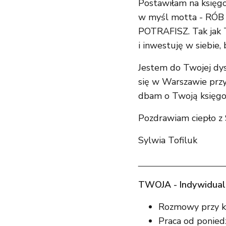
Postawiłam na księgo
w myśl motta - RÓ
POTRAFISZ. Tak jak T
i inwestuję w siebie,
Jestem do Twojej dys
się w Warszawie przy
dbam o Twoją księg
Pozdrawiam ciepło z 
Sylwia Tofiluk
TWOJA - Indywidualn
Rozmowy przy k
Praca od poniedz