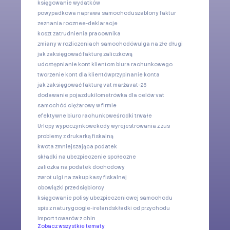
księgowanie wydatków
powypadkowa naprawa samochodu
szablony faktur
zeznania roczne
e-deklaracje
koszt zatrudnienia pracownika
zmiany w rozliczeniach samochodów
ulga na złe długi
jak zaksięgować fakturę zaliczkową
udostępnianie kont klientom biura rachunkowego
tworzenie kont dla klientów
przypinanie konta
jak zaksięgować fakturę vat marża
vat-26
dodawanie pojazdu
kilometrówka dla celów vat
samochód ciężarowy w firmie
efektywne biuro rachunkowe
środki trwałe
Urlopy wypoczynkowe
kody wyrejestrowania z zus
problemy z drukarką fiskalną
kwota zmniejszająca podatek
składki na ubezpieczenie społeczne
zaliczka na podatek dochodowy
zwrot ulgi na zakup kasy fiskalnej
obowiązki przedsiębiorcy
księgowanie polisy ubezpieczeniowej samochodu
spis z natury
google-ireland
składki od przychodu
import towarów z chin
Zobacz wszystkie tematy