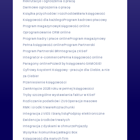
Rekrutacje i ogłoszenia o pracę
Darmowe ogłoszenia o pracę
Książka przychodów i rozchodów
Mała księgowość
Księgowość dla każdego
Program kadrowo płacowy
Program magazynowy
Księgowość online
Oprogramowanie CRM online
Program kadry i płace online
Program magazynowy
Pełna księgowość online
Program Partnerski
Program Partnerski BR
Integracja z KSeF
Integrator e-commerce
Pełna księgowość online
Paragony online
Pozwól by księgowało SAMOSIE!
Cyfrowy Asystent Księgowy - pracuje dla Ciebie, a nie
za Ciebie!
Przeniesienie księgowości
Zamknięcie 2025 roku w pełnej księgowości
Tryby szczególne wystawiania faktur w KSeF
Rozliczanie podatków i ZUS
Operacje masowe
RMK i środki trwałe
Rozrachunki
Integracja z VIES i białą listą
Podpisy elektroniczne
Ewidencja środków trwałych
Integracja z dyskami w chmurze
Pojazdy
Wysyłka i komunikacja
Magic Box
Księgowość dla małych firm