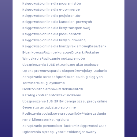
Księgowość online dla programistów
Księgowość online dla e-commerce
Księgowość online dla projektantów
Księgowość online dla kancelarii prawnych
Księgowość online dla firmy transportowej
Księgowość online dla producentów
Księgowość online dla firmy budowlanej
Księgowość online dla branży reklamowej
Kasa/Bank
E-bankowość
Różnice kursowe
Drukarki Fiskalne
Windykacja
Rozliczanie cudzoziemców
Ubezpieczenia ZUS
Elektroniczne akta osobowe
Opieka prawna
Wsparcie ekspertów
Projekty i zadania
Zarządzanie sprzedażą
Rozliczanie usług ciągłych
Terminarz
Usługi cykliczne
Elektroniczne archiwum dokumentów
Katalog kontrahentów
Fakturowanie
Ubezpieczenie ZUS (BR)
Ewidencja czasu pracy online
Generator umów
Lista płac online
Rozliczenia podatkowe pracowników
Płatne zadania
Panel klienta
Marketing biura
Zarządzanie personelem i kadrami
Księgowość i OCR
Ogłoszenia o pracę
Ryczałt ewidencjonowany