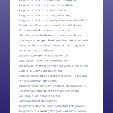
Księgowość online dla kancelarii prawnych
Księgowość online dla firmy transportowej
Księgowość online dla producentów
Księgowość online dla firmy budowlanej
Księgowość online dla branży reklamowej
Kasa/Bank
E-bankowość
Różnice kursowe
Drukarki Fiskalne
Windykacja
Rozliczanie cudzoziemców
Ubezpieczenia ZUS
Elektroniczne akta osobowe
Opieka prawna
Wsparcie ekspertów
Projekty i zadania
Zarządzanie sprzedażą
Rozliczanie usług ciągłych
Terminarz
Usługi cykliczne
Elektroniczne archiwum dokumentów
Katalog kontrahentów
Fakturowanie
Ubezpieczenie ZUS (BR)
Ewidencja czasu pracy online
Generator umów
Lista płac online
Rozliczenia podatkowe pracowników
Płatne zadania
Panel klienta
Marketing biura
Zarządzanie personelem i kadrami
Księgowość i OCR
Ogłoszenia o pracę
Ryczałt ewidencjonowany
Rekrutacje i ogłoszenia o pracę
Darmowe ogłoszenia o pracę
Książka przychodów i rozchodów
Mała księgowość
Księgowość dla każdego
Program kadrowo płacowy