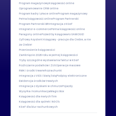
Program magazynowy
Księgowość online
Oprogramowanie CRM online
Program kadry i płace online
Program magazynowy
Pełna księgowość online
Program Partnerski
Program Partnerski BR
Integracja z KSeF
Integrator e-commerce
Pełna księgowość online
Paragony online
Pozwól by księgowało SAMOSIE!
Cyfrowy Asystent Księgowy - pracuje dla Ciebie, a nie
za Ciebie!
Przeniesienie księgowości
Zamknięcie 2025 roku w pełnej księgowości
Tryby szczególne wystawiania faktur w KSeF
Rozliczanie podatków i ZUS
Operacje masowe
RMK i środki trwałe
Rozrachunki
Integracja z VIES i białą listą
Podpisy elektroniczne
Ewidencja środków trwałych
Integracja z dyskami w chmurze
Pojazdy
Wysyłka i komunikacja
Magic Box
Księgowość dla małych firm
Księgowość dla spółek i NGO's
KSeF dla biur rachunkowych