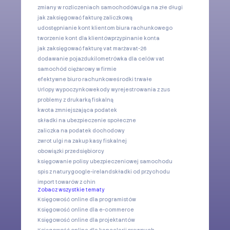
zmiany w rozliczeniach samochodów
ulga na złe długi
jak zaksięgować fakturę zaliczkową
udostępnianie kont klientom biura rachunkowego
tworzenie kont dla klientów
przypinanie konta
jak zaksięgować fakturę vat marża
vat-26
dodawanie pojazdu
kilometrówka dla celów vat
samochód ciężarowy w firmie
efektywne biuro rachunkowe
środki trwałe
Urlopy wypoczynkowe
kody wyrejestrowania z zus
problemy z drukarką fiskalną
kwota zmniejszająca podatek
składki na ubezpieczenie społeczne
zaliczka na podatek dochodowy
zwrot ulgi na zakup kasy fiskalnej
obowiązki przedsiębiorcy
księgowanie polisy ubezpieczeniowej samochodu
spis z natury
google-ireland
składki od przychodu
import towarów z chin
Zobacz wszystkie tematy
Księgowość online dla programistów
Księgowość online dla e-commerce
Księgowość online dla projektantów