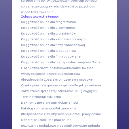
księgowanie polisy ubezpieczeniowej samochodu
spis z natury
google-ireland
składki od przychodu
import towarów z chin
Zobacz wszystkie tematy
Księgowość online dla programistów
Księgowość online dla e-commerce
Księgowość online dla projektantów
Księgowość online dla kancelarii prawnych
Księgowość online dla firmy transportowej
Księgowość online dla producentów
Księgowość online dla firmy budowlanej
Księgowość online dla branży reklamowej
Kasa/Bank
E-bankowość
Różnice kursowe
Drukarki Fiskalne
Windykacja
Rozliczanie cudzoziemców
Ubezpieczenia ZUS
Elektroniczne akta osobowe
Opieka prawna
Wsparcie ekspertów
Projekty i zadania
Zarządzanie sprzedażą
Rozliczanie usług ciągłych
Terminarz
Usługi cykliczne
Elektroniczne archiwum dokumentów
Katalog kontrahentów
Fakturowanie
Ubezpieczenie ZUS (BR)
Ewidencja czasu pracy online
Generator umów
Lista płac online
Rozliczenia podatkowe pracowników
Płatne zadania