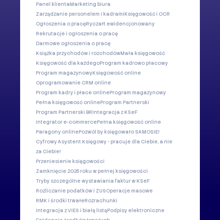
Panel klienta
Marketing biura
Zarządzanie personelem i kadrami
Księgowość i OCR
Ogłoszenia o pracę
Ryczałt ewidencjonowany
Rekrutacje i ogłoszenia o pracę
Darmowe ogłoszenia o pracę
Książka przychodów i rozchodów
Mała księgowość
Księgowość dla każdego
Program kadrowo płacowy
Program magazynowy
Księgowość online
Oprogramowanie CRM online
Program kadry i płace online
Program magazynowy
Pełna księgowość online
Program Partnerski
Program Partnerski BR
Integracja z KSeF
Integrator e-commerce
Pełna księgowość online
Paragony online
Pozwól by księgowało SAMOSIE!
Cyfrowy Asystent Księgowy - pracuje dla Ciebie, a nie
za Ciebie!
Przeniesienie księgowości
Zamknięcie 2025 roku w pełnej księgowości
Tryby szczególne wystawiania faktur w KSeF
Rozliczanie podatków i ZUS
Operacje masowe
RMK i środki trwałe
Rozrachunki
Integracja z VIES i białą listą
Podpisy elektroniczne