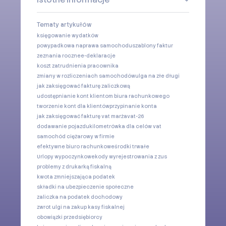
Tematy artykułów
księgowanie wydatków
powypadkowa naprawa samochodu
szablony faktur
zeznania roczne
e-deklaracje
koszt zatrudnienia pracownika
zmiany w rozliczeniach samochodów
ulga na złe długi
jak zaksięgować fakturę zaliczkową
udostępnianie kont klientom biura rachunkowego
tworzenie kont dla klientów
przypinanie konta
jak zaksięgować fakturę vat marża
vat-26
dodawanie pojazdu
kilometrówka dla celów vat
samochód ciężarowy w firmie
efektywne biuro rachunkowe
środki trwałe
Urlopy wypoczynkowe
kody wyrejestrowania z zus
problemy z drukarką fiskalną
kwota zmniejszająca podatek
składki na ubezpieczenie społeczne
zaliczka na podatek dochodowy
zwrot ulgi na zakup kasy fiskalnej
obowiązki przedsiębiorcy