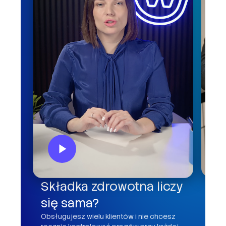
Kl
Składka zdrowotna liczy
o 
się sama?
Ile 
Obsługujesz wielu klientów i nie chcesz
mail