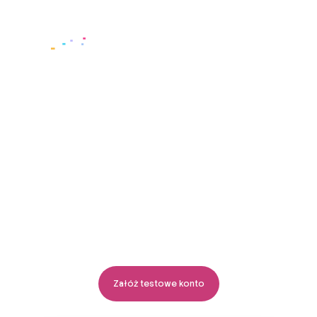
Zaloguj się
Księgowość online
i moc AI
Automatyzacja tam, gdzie tylko
można. Człowiek, gdy to jest
ważne. Oszczędzaj czas dzięki
zintegrowanym narzędziom
i automatyzacji AI. Wszystko
w jednym miejscu.
Załóż testowe konto