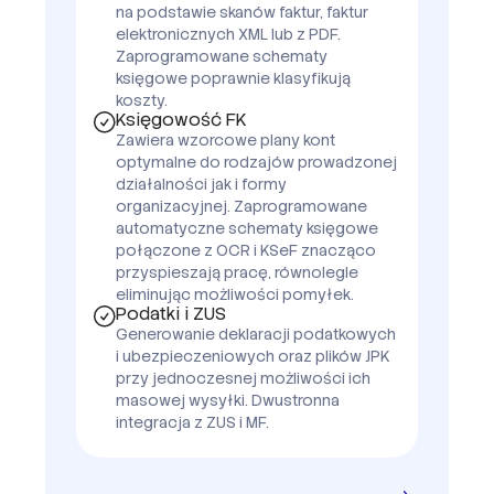
na podstawie skanów faktur, faktur
elektronicznych XML lub z PDF.
Zaprogramowane schematy
księgowe poprawnie klasyfikują
koszty.
Księgowość FK
Zawiera wzorcowe plany kont
optymalne do rodzajów prowadzonej
działalności jak i formy
organizacyjnej. Zaprogramowane
automatyczne schematy księgowe
połączone z OCR i KSeF znacząco
przyspieszają pracę, równolegle
eliminując możliwości pomyłek.
Podatki i ZUS
Generowanie deklaracji podatkowych
i ubezpieczeniowych oraz plików JPK
przy jednoczesnej możliwości ich
masowej wysyłki. Dwustronna
integracja z ZUS i MF.