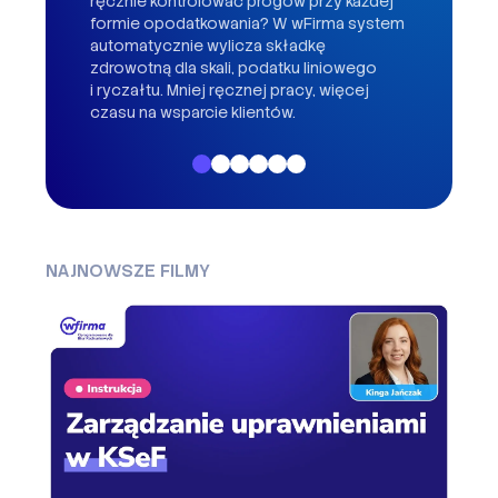
ręcznie kontrolować progów przy każdej
do f
formie opodatkowania? W wFirma system
w je
automatycznie wylicza składkę
w wFi
zdrowotną dla skali, podatku liniowego
więc
i ryczałtu. Mniej ręcznej pracy, więcej
czasu na wsparcie klientów.
NAJNOWSZE FILMY