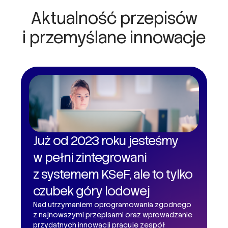
Aktualność przepisów
i przemyślane innowacje
Już od 2023 roku jesteśmy
w pełni zintegrowani
z systemem KSeF, ale to tylko
czubek góry lodowej
Nad utrzymaniem oprogramowania zgodnego
z najnowszymi przepisami oraz wprowadzanie
przydatnych innowacji pracuje zespół