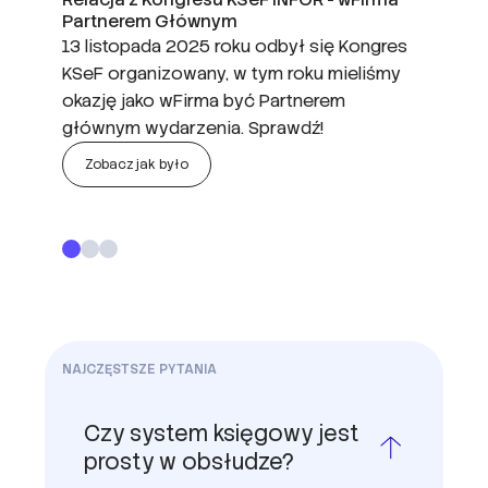
Partnerem Głównym
Partner Strategiczny
podsumowanie MKBR 2025
13 listopada 2025 roku odbył się Kongres
Chcesz wiedzieć, o czym mówiliśmy
wFirma dla biur rachunkowych już kolejny
KSeF organizowany, w tym roku mieliśmy
na Konferencji Cyfrowy Księgowy 2.0?
raz na MKBR. Przeczytaj artykuł, aby
okazję jako wFirma być Partnerem
Przeczytaj artykuł i obejrzyj transmisję
dowiedzieć się więcej informacji na temat
głównym wydarzenia. Sprawdź!
z wydarzenia!
naszych wystąpień!
Zobacz jak było
Zobacz jak było
Zobacz jak było
NAJCZĘSTSZE PYTANIA
Czy system księgowy jest
prosty w obsłudze?