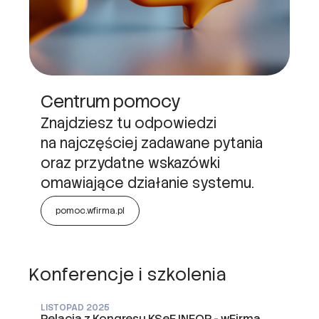
Centrum pomocy
Znajdziesz tu odpowiedzi
na najczęściej zadawane pytania
oraz przydatne wskazówki
omawiające działanie systemu.
pomoc.wfirma.pl
Konferencje i szkolenia
LISTOPAD 2025
PAŹDZIERNIK 2025
PAŹDZIERNIK 2025
Relacja z Kongresu KSeF INFOR - wFirma
Cyfrowy Księgowy 2.0. - wFirma jako
KSeF i przyszłość biur rachunkowych –