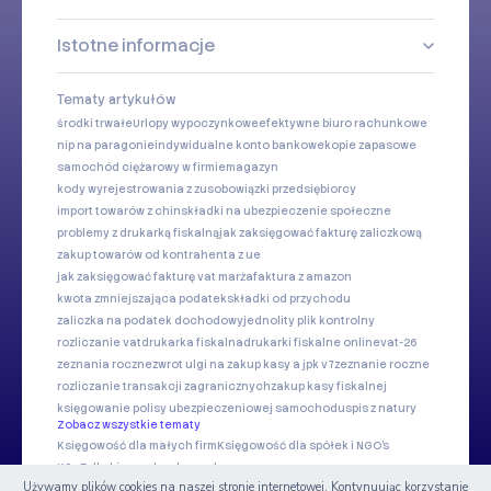
Istotne informacje
Tematy artykułów
środki trwałe
Urlopy wypoczynkowe
efektywne biuro rachunkowe
nip na paragonie
indywidualne konto bankowe
kopie zapasowe
samochód ciężarowy w firmie
magazyn
kody wyrejestrowania z zus
obowiązki przedsiębiorcy
import towarów z chin
składki na ubezpieczenie społeczne
problemy z drukarką fiskalną
jak zaksięgować fakturę zaliczkową
zakup towarów od kontrahenta z ue
jak zaksięgować fakturę vat marża
faktura z amazon
kwota zmniejszająca podatek
składki od przychodu
zaliczka na podatek dochodowy
jednolity plik kontrolny
rozliczanie vat
drukarka fiskalna
drukarki fiskalne online
vat-26
zeznania roczne
zwrot ulgi na zakup kasy a jpk v7
zeznanie roczne
rozliczanie transakcji zagranicznych
zakup kasy fiskalnej
księgowanie polisy ubezpieczeniowej samochodu
spis z natury
Zobacz wszystkie tematy
Księgowość dla małych firm
Księgowość dla spółek i NGO's
KSeF dla biur rachunkowych
Używamy plików cookies na naszej stronie internetowej. Kontynuując korzystanie