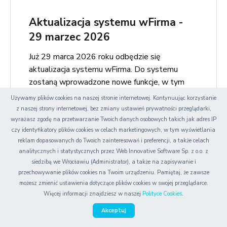
Aktualizacja systemu wFirma -
29 marzec 2026
Już 29 marca 2026 roku odbędzie się
aktualizacja systemu wFirma. Do systemu
zostaną wprowadzone nowe funkcje, w tym
integracja z KSeF, zmiany w księgowości,
Używamy plików cookies na naszej stronie internetowej. Kontynuując korzystanie
fakturowaniu oraz kadrach i płacach. Sprawdź,
z naszej strony internetowej, bez zmiany ustawień prywatności przeglądarki,
co się zmienia i jak wpłynie to na Twoją pracę!
wyrażasz zgodę na przetwarzanie Twoich danych osobowych takich jak adres IP
czy identyfikatory plików cookies w celach marketingowych, w tym wyświetlania
więcej
reklam dopasowanych do Twoich zainteresowań i preferencji, a także celach
analitycznych i statystycznych przez Web Innovative Software Sp. z o.o. z
siedzibą we Wrocławiu (Administrator), a także na zapisywanie i
przechowywanie plików cookies na Twoim urządzeniu. Pamiętaj, że zawsze
możesz zmienić ustawienia dotyczące plików cookies w swojej przeglądarce.
Asysta z wysokim priorytetem -
Więcej informacji znajdziesz w naszej
Polityce Cookies
.
skorzystaj z szybkiego wsparcia
Akceptuj
naszych ekspertów