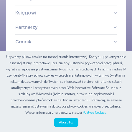
Księgowi
Partnerzy
Cennik
Blog
Używamy plików cookies na naszej stronie internetowej. Kontynuując korzystanie
z naszej strony internetowej, bez zmiany ustawień prywatności przeglądarki,
wyrażasz zgodę na przetwarzanie Twoich danych osobowych takich jak adres IP
Pomoc i wiedza
czy identyfikatory plików cookies w celach marketingowych, w tym wyświetlania
reklam dopasowanych do Twoich zainteresowań i preferencji, a także celach
Kontakt
analitycznych i statystycznych przez Web Innovative Software Sp. z o.o. z
siedzibą we Wrocławiu (Administrator), a także na zapisywanie i
Istotne informacje
przechowywanie plików cookies na Twoim urządzeniu. Pamiętaj, że zawsze
możesz zmienić ustawienia dotyczące plików cookies w swojej przeglądarce.
Więcej informacji znajdziesz w naszej
Polityce Cookies
.
Tematy artykułów
środki trwałe
Urlopy wypoczynkowe
efektywne biuro rachunkowe
Akceptuj
nip na paragonie
indywidualne konto bankowe
kopie zapasowe