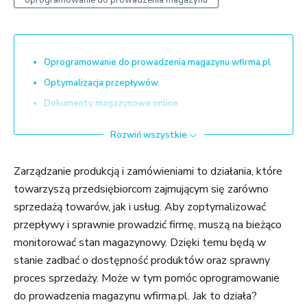
oprogramowanie do prowadzenia magazynu
Oprogramowanie do prowadzenia magazynu wfirma.pl
Optymalizacja przepływów
Dokumenty magazynowe online
Rezerwacja produktów
Rozwiń wszystkie
Problem: rezerwacja produktów
Zamówienia brakujących produktów u dostawcy
Zarządzanie produkcją i zamówieniami to działania, które
Zarządzanie produkcją
towarzyszą przedsiębiorcom zajmującym się zarówno
sprzedażą towarów, jak i usług. Aby zoptymalizować
Integracja z Allegro, księgowością i systemami
płatności
przepływy i sprawnie prowadzić firmę, muszą na bieżąco
monitorować stan magazynowy. Dzięki temu będą w
Podsumowanie oprogramowanie do prowadzenia
stanie zadbać o dostępność produktów oraz sprawny
magazynu
proces sprzedaży. Może w tym pomóc oprogramowanie
do prowadzenia magazynu wfirma.pl. Jak to działa?