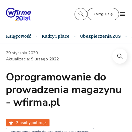
Zaloguj się
Księgowość
Kadry i płace
Ubezpieczenia ZUS
29 stycznia 2020
Aktualizacja:
9 lutego 2022
Oprogramowanie do
prowadzenia magazynu
- wfirma.pl
2
osoby polecają