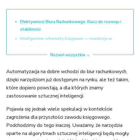
Efektywność Biura Rachunkowego: Klucz do rozwoju i
stabilności
Inteligentne schematy księgowe — rewolucja w
księgowości
Rozwiń wszystkie
Integracja z e-bankowością
Jednolita ekosfera pracy
Automatyzacja na dobre wchodzi do biur rachunkowych,
Operacje masowe
dzięki narzędziom już dostępnym na rynku, ale też takim,
Komunikacja z klientem
które dopiero powstają, a dla których znamy
Przyszłość — jednolita ekosfera pracy i rozwój
zastosowanie sztucznej inteligencji.
Pojawia się jednak wiele spekulacji w kontekście
zagrożenia dla przyszłości zawodu księgowego.
Podchodzimy do tego inaczej. Uważamy, że narzędzia
oparte na algorytmach sztucznej inteligencji będą mogły