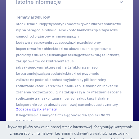
Istotne informacje
Tematy artykułów
środki trwałe
Urlopy wypoczynkowe
efektywne biuro rachunkowe
nip na paragonie
indywidualne konto bankowe
kopie zapasowe
samochód ciężarowy w firmie
magazyn
kody wyrejestrowania z zus
obowiązki przedsiębiorcy
import towarów z chin
składki na ubezpieczenie społeczne
problemy z drukarką fiskalną
jak zaksięgować fakturę zaliczkową
zakup towarów od kontrahenta z ue
jak zaksięgować fakturę vat marża
faktura z amazon
kwota zmniejszająca podatek
składki od przychodu
zaliczka na podatek dochodowy
jednolity plik kontrolny
rozliczanie vat
drukarka fiskalna
drukarki fiskalne online
vat-26
zeznania roczne
zwrot ulgi na zakup kasy a jpk v7
zeznanie roczne
rozliczanie transakcji zagranicznych
zakup kasy fiskalnej
księgowanie polisy ubezpieczeniowej samochodu
spis z natury
Zobacz wszystkie tematy
Księgowość dla małych firm
Księgowość dla spółek i NGO's
KSeF dla biur rachunkowych
Używamy plików cookies na naszej stronie internetowej. Kontynuując korzystanie
z naszej strony internetowej, bez zmiany ustawień prywatności przeglądarki,
Nasze serwisy