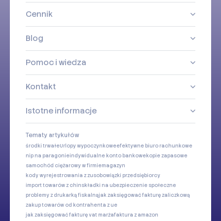
Cennik
Blog
Pomoc i wiedza
Kontakt
Istotne informacje
Tematy artykułów
środki trwałe
Urlopy wypoczynkowe
efektywne biuro rachunkowe
nip na paragonie
indywidualne konto bankowe
kopie zapasowe
samochód ciężarowy w firmie
magazyn
kody wyrejestrowania z zus
obowiązki przedsiębiorcy
import towarów z chin
składki na ubezpieczenie społeczne
problemy z drukarką fiskalną
jak zaksięgować fakturę zaliczkową
zakup towarów od kontrahenta z ue
jak zaksięgować fakturę vat marża
faktura z amazon