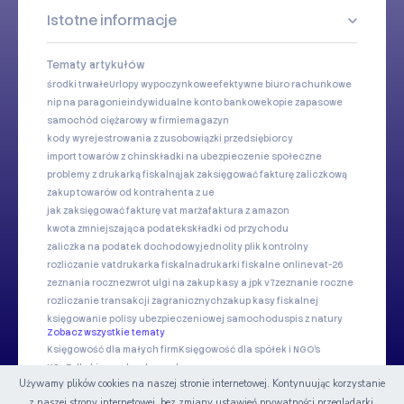
Istotne informacje
Tematy artykułów
środki trwałe
Urlopy wypoczynkowe
efektywne biuro rachunkowe
nip na paragonie
indywidualne konto bankowe
kopie zapasowe
samochód ciężarowy w firmie
magazyn
kody wyrejestrowania z zus
obowiązki przedsiębiorcy
import towarów z chin
składki na ubezpieczenie społeczne
problemy z drukarką fiskalną
jak zaksięgować fakturę zaliczkową
zakup towarów od kontrahenta z ue
jak zaksięgować fakturę vat marża
faktura z amazon
kwota zmniejszająca podatek
składki od przychodu
zaliczka na podatek dochodowy
jednolity plik kontrolny
rozliczanie vat
drukarka fiskalna
drukarki fiskalne online
vat-26
zeznania roczne
zwrot ulgi na zakup kasy a jpk v7
zeznanie roczne
rozliczanie transakcji zagranicznych
zakup kasy fiskalnej
księgowanie polisy ubezpieczeniowej samochodu
spis z natury
Zobacz wszystkie tematy
Księgowość dla małych firm
Księgowość dla spółek i NGO's
KSeF dla biur rachunkowych
Używamy plików cookies na naszej stronie internetowej. Kontynuując korzystanie
z naszej strony internetowej, bez zmiany ustawień prywatności przeglądarki,