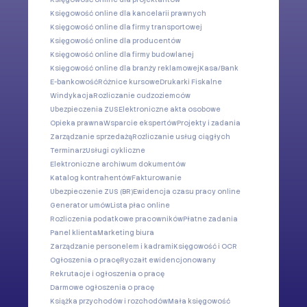
Księgowość online dla kancelarii prawnych
Księgowość online dla firmy transportowej
Księgowość online dla producentów
Księgowość online dla firmy budowlanej
Księgowość online dla branży reklamowej
Kasa/Bank
E-bankowość
Różnice kursowe
Drukarki Fiskalne
Windykacja
Rozliczanie cudzoziemców
Ubezpieczenia ZUS
Elektroniczne akta osobowe
Opieka prawna
Wsparcie ekspertów
Projekty i zadania
Zarządzanie sprzedażą
Rozliczanie usług ciągłych
Terminarz
Usługi cykliczne
Elektroniczne archiwum dokumentów
Katalog kontrahentów
Fakturowanie
Ubezpieczenie ZUS (BR)
Ewidencja czasu pracy online
Generator umów
Lista płac online
Rozliczenia podatkowe pracowników
Płatne zadania
Panel klienta
Marketing biura
Zarządzanie personelem i kadrami
Księgowość i OCR
Ogłoszenia o pracę
Ryczałt ewidencjonowany
Rekrutacje i ogłoszenia o pracę
Darmowe ogłoszenia o pracę
Książka przychodów i rozchodów
Mała księgowość