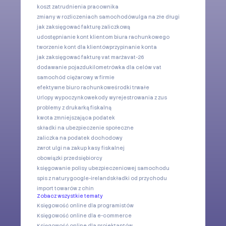
koszt zatrudnienia pracownika
zmiany w rozliczeniach samochodów
ulga na złe długi
jak zaksięgować fakturę zaliczkową
udostępnianie kont klientom biura rachunkowego
tworzenie kont dla klientów
przypinanie konta
jak zaksięgować fakturę vat marża
vat-26
dodawanie pojazdu
kilometrówka dla celów vat
samochód ciężarowy w firmie
efektywne biuro rachunkowe
środki trwałe
Urlopy wypoczynkowe
kody wyrejestrowania z zus
problemy z drukarką fiskalną
kwota zmniejszająca podatek
składki na ubezpieczenie społeczne
zaliczka na podatek dochodowy
zwrot ulgi na zakup kasy fiskalnej
obowiązki przedsiębiorcy
księgowanie polisy ubezpieczeniowej samochodu
spis z natury
google-ireland
składki od przychodu
import towarów z chin
Zobacz wszystkie tematy
Księgowość online dla programistów
Księgowość online dla e-commerce
Księgowość online dla projektantów