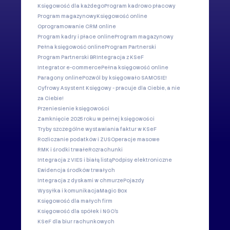
Księgowość dla każdego
Program kadrowo płacowy
Program magazynowy
Księgowość online
Oprogramowanie CRM online
Program kadry i płace online
Program magazynowy
Pełna księgowość online
Program Partnerski
Program Partnerski BR
Integracja z KSeF
Integrator e-commerce
Pełna księgowość online
Paragony online
Pozwól by księgowało SAMOSIE!
Cyfrowy Asystent Księgowy - pracuje dla Ciebie, a nie
za Ciebie!
Przeniesienie księgowości
Zamknięcie 2025 roku w pełnej księgowości
Tryby szczególne wystawiania faktur w KSeF
Rozliczanie podatków i ZUS
Operacje masowe
RMK i środki trwałe
Rozrachunki
Integracja z VIES i białą listą
Podpisy elektroniczne
Ewidencja środków trwałych
Integracja z dyskami w chmurze
Pojazdy
Wysyłka i komunikacja
Magic Box
Księgowość dla małych firm
Księgowość dla spółek i NGO's
KSeF dla biur rachunkowych