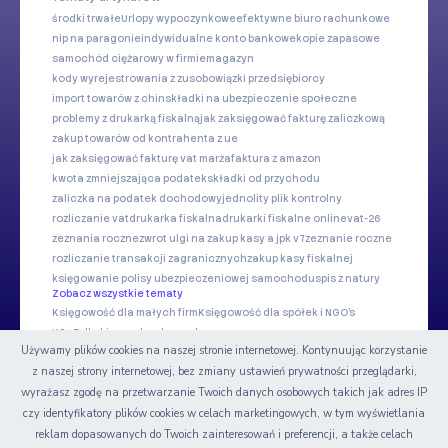
środki trwałe
Urlopy wypoczynkowe
efektywne biuro rachunkowe
nip na paragonie
indywidualne konto bankowe
kopie zapasowe
samochód ciężarowy w firmie
magazyn
kody wyrejestrowania z zus
obowiązki przedsiębiorcy
import towarów z chin
składki na ubezpieczenie społeczne
problemy z drukarką fiskalną
jak zaksięgować fakturę zaliczkową
zakup towarów od kontrahenta z ue
jak zaksięgować fakturę vat marża
faktura z amazon
kwota zmniejszająca podatek
składki od przychodu
zaliczka na podatek dochodowy
jednolity plik kontrolny
rozliczanie vat
drukarka fiskalna
drukarki fiskalne online
vat-26
zeznania roczne
zwrot ulgi na zakup kasy a jpk v7
zeznanie roczne
rozliczanie transakcji zagranicznych
zakup kasy fiskalnej
księgowanie polisy ubezpieczeniowej samochodu
spis z natury
Zobacz wszystkie tematy
Księgowość dla małych firm
Księgowość dla spółek i NGO's
KSeF dla biur rachunkowych
Używamy plików cookies na naszej stronie internetowej. Kontynuując korzystanie
z naszej strony internetowej, bez zmiany ustawień prywatności przeglądarki,
Nasze serwisy
wyrażasz zgodę na przetwarzanie Twoich danych osobowych takich jak adres IP
czy identyfikatory plików cookies w celach marketingowych, w tym wyświetlania
Certyfikat
reklam dopasowanych do Twoich zainteresowań i preferencji, a także celach