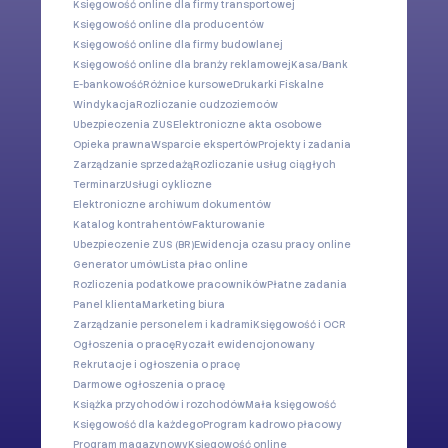
Księgowość online dla firmy transportowej
Księgowość online dla producentów
Księgowość online dla firmy budowlanej
Księgowość online dla branży reklamowej
Kasa/Bank
E-bankowość
Różnice kursowe
Drukarki Fiskalne
Windykacja
Rozliczanie cudzoziemców
Ubezpieczenia ZUS
Elektroniczne akta osobowe
Opieka prawna
Wsparcie ekspertów
Projekty i zadania
Zarządzanie sprzedażą
Rozliczanie usług ciągłych
Terminarz
Usługi cykliczne
Elektroniczne archiwum dokumentów
Katalog kontrahentów
Fakturowanie
Ubezpieczenie ZUS (BR)
Ewidencja czasu pracy online
Generator umów
Lista płac online
Rozliczenia podatkowe pracowników
Płatne zadania
Panel klienta
Marketing biura
Zarządzanie personelem i kadrami
Księgowość i OCR
Ogłoszenia o pracę
Ryczałt ewidencjonowany
Rekrutacje i ogłoszenia o pracę
Darmowe ogłoszenia o pracę
Książka przychodów i rozchodów
Mała księgowość
Księgowość dla każdego
Program kadrowo płacowy
Program magazynowy
Księgowość online