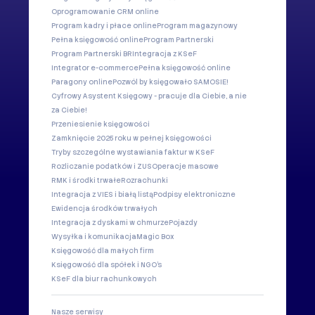
Oprogramowanie CRM online
Program kadry i płace online
Program magazynowy
Pełna księgowość online
Program Partnerski
Program Partnerski BR
Integracja z KSeF
Integrator e-commerce
Pełna księgowość online
Paragony online
Pozwól by księgowało SAMOSIE!
Cyfrowy Asystent Księgowy - pracuje dla Ciebie, a nie
za Ciebie!
Przeniesienie księgowości
Zamknięcie 2025 roku w pełnej księgowości
Tryby szczególne wystawiania faktur w KSeF
Rozliczanie podatków i ZUS
Operacje masowe
RMK i środki trwałe
Rozrachunki
Integracja z VIES i białą listą
Podpisy elektroniczne
Ewidencja środków trwałych
Integracja z dyskami w chmurze
Pojazdy
Wysyłka i komunikacja
Magic Box
Księgowość dla małych firm
Księgowość dla spółek i NGO's
KSeF dla biur rachunkowych
Nasze serwisy