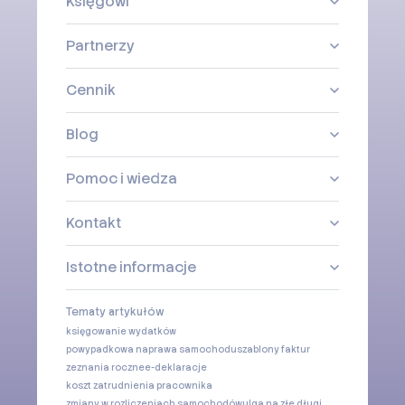
Księgowi
Partnerzy
Cennik
Blog
Pomoc i wiedza
Kontakt
Istotne informacje
Tematy artykułów
księgowanie wydatków
powypadkowa naprawa samochodu
szablony faktur
zeznania roczne
e-deklaracje
koszt zatrudnienia pracownika
zmiany w rozliczeniach samochodów
ulga na złe długi