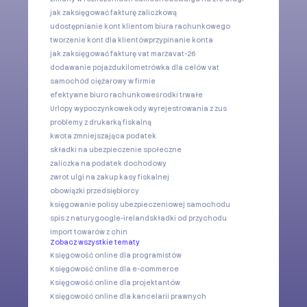
jak zaksięgować fakturę zaliczkową
udostępnianie kont klientom biura rachunkowego
tworzenie kont dla klientów
przypinanie konta
jak zaksięgować fakturę vat marża
vat-26
dodawanie pojazdu
kilometrówka dla celów vat
samochód ciężarowy w firmie
efektywne biuro rachunkowe
środki trwałe
Urlopy wypoczynkowe
kody wyrejestrowania z zus
problemy z drukarką fiskalną
kwota zmniejszająca podatek
składki na ubezpieczenie społeczne
zaliczka na podatek dochodowy
zwrot ulgi na zakup kasy fiskalnej
obowiązki przedsiębiorcy
księgowanie polisy ubezpieczeniowej samochodu
spis z natury
google-ireland
składki od przychodu
import towarów z chin
Zobacz wszystkie tematy
Księgowość online dla programistów
Księgowość online dla e-commerce
Księgowość online dla projektantów
Księgowość online dla kancelarii prawnych