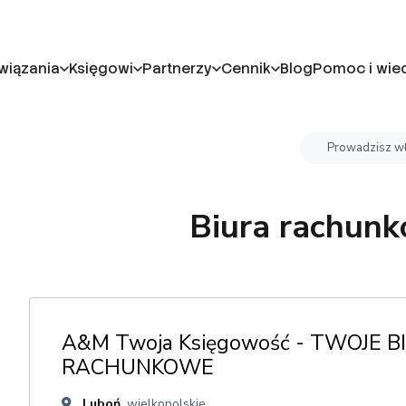
wiązania
Księgowi
Partnerzy
Cennik
Blog
Pomoc i wie
Prowadzisz wł
Biura rachun
A&M Twoja Księgowość - TWOJE B
RACHUNKOWE
Luboń
, wielkopolskie