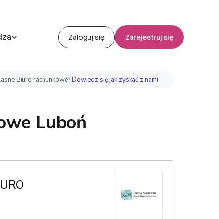
dza
Zaloguj się
Zarejestruj się
asne Biuro rachunkowe?
Dowiedz się jak zyskać z nami
kowe Luboń
IURO