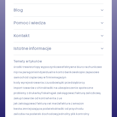
Blog
Pomoc i wiedza
Kontakt
Istotne informacje
Tematy artykułów
środki trwałe
Urlopy wypoczynkowe
efektywne biuro rachunkowe
nip na paragonie
indywidualne konto bankowe
kopie zapasowe
samochód ciężarowy w firmie
magazyn
kody wyrejestrowania z zus
obowiązki przedsiębiorcy
import towarów z chin
składki na ubezpieczenie społeczne
problemy z drukarką fiskalną
jak zaksięgować fakturę zaliczkową
zakup towarów od kontrahenta z ue
jak zaksięgować fakturę vat marża
faktura z amazon
kwota zmniejszająca podatek
składki od przychodu
zaliczka na podatek dochodowy
jednolity plik kontrolny