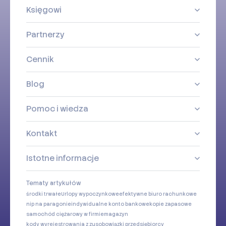
Księgowi
Partnerzy
Cennik
Blog
Pomoc i wiedza
Kontakt
Istotne informacje
Tematy artykułów
środki trwałe
Urlopy wypoczynkowe
efektywne biuro rachunkowe
nip na paragonie
indywidualne konto bankowe
kopie zapasowe
samochód ciężarowy w firmie
magazyn
kody wyrejestrowania z zus
obowiązki przedsiębiorcy