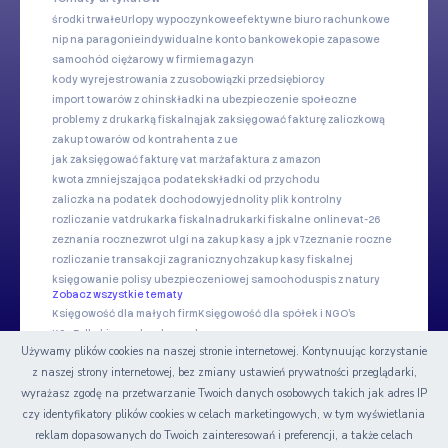
środki trwałe
Urlopy wypoczynkowe
efektywne biuro rachunkowe
nip na paragonie
indywidualne konto bankowe
kopie zapasowe
samochód ciężarowy w firmie
magazyn
kody wyrejestrowania z zus
obowiązki przedsiębiorcy
import towarów z chin
składki na ubezpieczenie społeczne
problemy z drukarką fiskalną
jak zaksięgować fakturę zaliczkową
zakup towarów od kontrahenta z ue
jak zaksięgować fakturę vat marża
faktura z amazon
kwota zmniejszająca podatek
składki od przychodu
zaliczka na podatek dochodowy
jednolity plik kontrolny
rozliczanie vat
drukarka fiskalna
drukarki fiskalne online
vat-26
zeznania roczne
zwrot ulgi na zakup kasy a jpk v7
zeznanie roczne
rozliczanie transakcji zagranicznych
zakup kasy fiskalnej
księgowanie polisy ubezpieczeniowej samochodu
spis z natury
Zobacz wszystkie tematy
Księgowość dla małych firm
Księgowość dla spółek i NGO's
KSeF dla biur rachunkowych
Używamy plików cookies na naszej stronie internetowej. Kontynuując korzystanie
z naszej strony internetowej, bez zmiany ustawień prywatności przeglądarki,
Nasze serwisy
wyrażasz zgodę na przetwarzanie Twoich danych osobowych takich jak adres IP
czy identyfikatory plików cookies w celach marketingowych, w tym wyświetlania
Certyfikat
reklam dopasowanych do Twoich zainteresowań i preferencji, a także celach