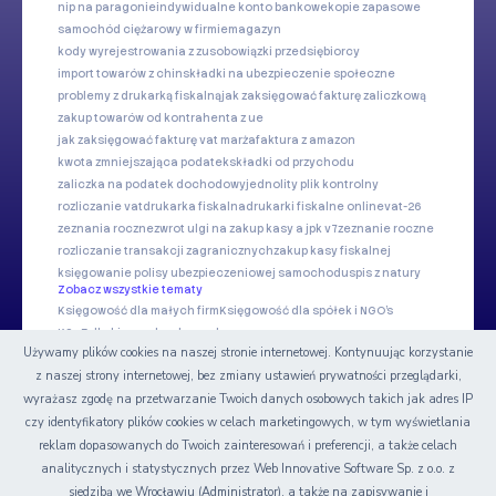
nip na paragonie
indywidualne konto bankowe
kopie zapasowe
samochód ciężarowy w firmie
magazyn
kody wyrejestrowania z zus
obowiązki przedsiębiorcy
import towarów z chin
składki na ubezpieczenie społeczne
problemy z drukarką fiskalną
jak zaksięgować fakturę zaliczkową
zakup towarów od kontrahenta z ue
jak zaksięgować fakturę vat marża
faktura z amazon
kwota zmniejszająca podatek
składki od przychodu
zaliczka na podatek dochodowy
jednolity plik kontrolny
rozliczanie vat
drukarka fiskalna
drukarki fiskalne online
vat-26
zeznania roczne
zwrot ulgi na zakup kasy a jpk v7
zeznanie roczne
rozliczanie transakcji zagranicznych
zakup kasy fiskalnej
księgowanie polisy ubezpieczeniowej samochodu
spis z natury
Zobacz wszystkie tematy
Księgowość dla małych firm
Księgowość dla spółek i NGO's
KSeF dla biur rachunkowych
Używamy plików cookies na naszej stronie internetowej. Kontynuując korzystanie
z naszej strony internetowej, bez zmiany ustawień prywatności przeglądarki,
Nasze serwisy
wyrażasz zgodę na przetwarzanie Twoich danych osobowych takich jak adres IP
czy identyfikatory plików cookies w celach marketingowych, w tym wyświetlania
Certyfikat
reklam dopasowanych do Twoich zainteresowań i preferencji, a także celach
analitycznych i statystycznych przez Web Innovative Software Sp. z o.o. z
siedzibą we Wrocławiu (Administrator), a także na zapisywanie i