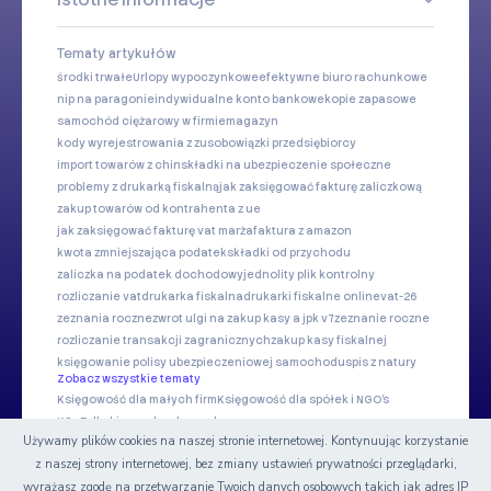
Tematy artykułów
środki trwałe
Urlopy wypoczynkowe
efektywne biuro rachunkowe
nip na paragonie
indywidualne konto bankowe
kopie zapasowe
samochód ciężarowy w firmie
magazyn
kody wyrejestrowania z zus
obowiązki przedsiębiorcy
import towarów z chin
składki na ubezpieczenie społeczne
problemy z drukarką fiskalną
jak zaksięgować fakturę zaliczkową
zakup towarów od kontrahenta z ue
jak zaksięgować fakturę vat marża
faktura z amazon
kwota zmniejszająca podatek
składki od przychodu
zaliczka na podatek dochodowy
jednolity plik kontrolny
rozliczanie vat
drukarka fiskalna
drukarki fiskalne online
vat-26
zeznania roczne
zwrot ulgi na zakup kasy a jpk v7
zeznanie roczne
rozliczanie transakcji zagranicznych
zakup kasy fiskalnej
księgowanie polisy ubezpieczeniowej samochodu
spis z natury
Zobacz wszystkie tematy
Księgowość dla małych firm
Księgowość dla spółek i NGO's
KSeF dla biur rachunkowych
Używamy plików cookies na naszej stronie internetowej. Kontynuując korzystanie
z naszej strony internetowej, bez zmiany ustawień prywatności przeglądarki,
Nasze serwisy
wyrażasz zgodę na przetwarzanie Twoich danych osobowych takich jak adres IP