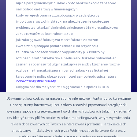
nip na paragonie
indywidualne konto bankowe
kopie zapasowe
samochód ciężarowy w firmie
magazyn
kody wyrejestrowania z zus
obowiązki przedsiębiorcy
import towarów z chin
składki na ubezpieczenie społeczne
problemy z drukarką fiskalną
jak zaksięgować fakturę zaliczkową
zakup towarów od kontrahenta z ue
jak zaksięgować fakturę vat marża
faktura z amazon
kwota zmniejszająca podatek
składki od przychodu
zaliczka na podatek dochodowy
jednolity plik kontrolny
rozliczanie vat
drukarka fiskalna
drukarki fiskalne online
vat-26
zeznania roczne
zwrot ulgi na zakup kasy a jpk v7
zeznanie roczne
rozliczanie transakcji zagranicznych
zakup kasy fiskalnej
księgowanie polisy ubezpieczeniowej samochodu
spis z natury
Zobacz wszystkie tematy
Księgowość dla małych firm
Księgowość dla spółek i NGO's
KSeF dla biur rachunkowych
Używamy plików cookies na naszej stronie internetowej. Kontynuując korzystanie
z naszej strony internetowej, bez zmiany ustawień prywatności przeglądarki,
Nasze serwisy
wyrażasz zgodę na przetwarzanie Twoich danych osobowych takich jak adres IP
czy identyfikatory plików cookies w celach marketingowych, w tym wyświetlania
Certyfikat
reklam dopasowanych do Twoich zainteresowań i preferencji, a także celach
analitycznych i statystycznych przez Web Innovative Software Sp. z o.o. z