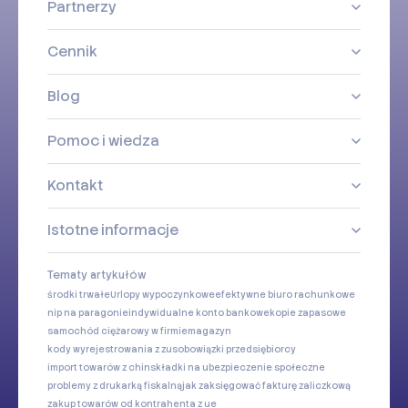
Partnerzy
Cennik
Blog
Pomoc i wiedza
Kontakt
Istotne informacje
Tematy artykułów
środki trwałe
Urlopy wypoczynkowe
efektywne biuro rachunkowe
nip na paragonie
indywidualne konto bankowe
kopie zapasowe
samochód ciężarowy w firmie
magazyn
kody wyrejestrowania z zus
obowiązki przedsiębiorcy
import towarów z chin
składki na ubezpieczenie społeczne
problemy z drukarką fiskalną
jak zaksięgować fakturę zaliczkową
zakup towarów od kontrahenta z ue