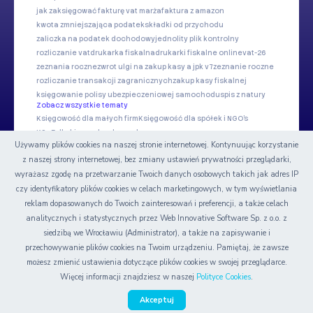
jak zaksięgować fakturę vat marża
faktura z amazon
kwota zmniejszająca podatek
składki od przychodu
zaliczka na podatek dochodowy
jednolity plik kontrolny
rozliczanie vat
drukarka fiskalna
drukarki fiskalne online
vat-26
zeznania roczne
zwrot ulgi na zakup kasy a jpk v7
zeznanie roczne
rozliczanie transakcji zagranicznych
zakup kasy fiskalnej
księgowanie polisy ubezpieczeniowej samochodu
spis z natury
Zobacz wszystkie tematy
Księgowość dla małych firm
Księgowość dla spółek i NGO's
KSeF dla biur rachunkowych
Używamy plików cookies na naszej stronie internetowej. Kontynuując korzystanie
z naszej strony internetowej, bez zmiany ustawień prywatności przeglądarki,
Nasze serwisy
wyrażasz zgodę na przetwarzanie Twoich danych osobowych takich jak adres IP
czy identyfikatory plików cookies w celach marketingowych, w tym wyświetlania
Certyfikat
reklam dopasowanych do Twoich zainteresowań i preferencji, a także celach
analitycznych i statystycznych przez Web Innovative Software Sp. z o.o. z
siedzibą we Wrocławiu (Administrator), a także na zapisywanie i
przechowywanie plików cookies na Twoim urządzeniu. Pamiętaj, że zawsze
możesz zmienić ustawienia dotyczące plików cookies w swojej przeglądarce.
© Copyright 2006-2026 Web INnovative Software Sp. z o.o.
Więcej informacji znajdziesz w naszej
Polityce Cookies
.
Akceptuj