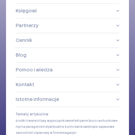
Księgowi
Partnerzy
Cennik
Blog
Pomoc i wiedza
Kontakt
Istotne informacje
Tematy artykułów
środki trwałe
Urlopy wypoczynkowe
efektywne biuro rachunkowe
nip na paragonie
indywidualne konto bankowe
kopie zapasowe
samochód ciężarowy w firmie
magazyn