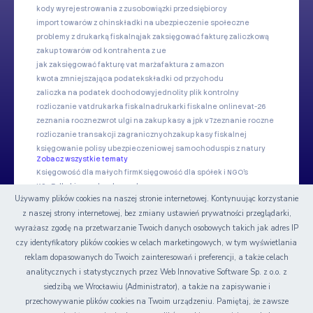
kody wyrejestrowania z zus
obowiązki przedsiębiorcy
import towarów z chin
składki na ubezpieczenie społeczne
problemy z drukarką fiskalną
jak zaksięgować fakturę zaliczkową
zakup towarów od kontrahenta z ue
jak zaksięgować fakturę vat marża
faktura z amazon
kwota zmniejszająca podatek
składki od przychodu
zaliczka na podatek dochodowy
jednolity plik kontrolny
rozliczanie vat
drukarka fiskalna
drukarki fiskalne online
vat-26
zeznania roczne
zwrot ulgi na zakup kasy a jpk v7
zeznanie roczne
rozliczanie transakcji zagranicznych
zakup kasy fiskalnej
księgowanie polisy ubezpieczeniowej samochodu
spis z natury
Zobacz wszystkie tematy
Księgowość dla małych firm
Księgowość dla spółek i NGO's
KSeF dla biur rachunkowych
Używamy plików cookies na naszej stronie internetowej. Kontynuując korzystanie
z naszej strony internetowej, bez zmiany ustawień prywatności przeglądarki,
Nasze serwisy
wyrażasz zgodę na przetwarzanie Twoich danych osobowych takich jak adres IP
czy identyfikatory plików cookies w celach marketingowych, w tym wyświetlania
Certyfikat
reklam dopasowanych do Twoich zainteresowań i preferencji, a także celach
analitycznych i statystycznych przez Web Innovative Software Sp. z o.o. z
siedzibą we Wrocławiu (Administrator), a także na zapisywanie i
przechowywanie plików cookies na Twoim urządzeniu. Pamiętaj, że zawsze