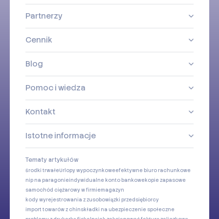
Partnerzy
Cennik
Blog
Pomoc i wiedza
Kontakt
Istotne informacje
Tematy artykułów
środki trwałe
Urlopy wypoczynkowe
efektywne biuro rachunkowe
nip na paragonie
indywidualne konto bankowe
kopie zapasowe
samochód ciężarowy w firmie
magazyn
kody wyrejestrowania z zus
obowiązki przedsiębiorcy
import towarów z chin
składki na ubezpieczenie społeczne