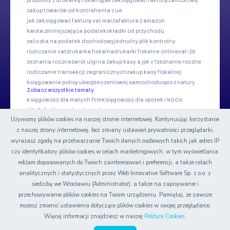
problemy z drukarką fiskalną
jak zaksięgować fakturę zaliczkową
zakup towarów od kontrahenta z ue
jak zaksięgować fakturę vat marża
faktura z amazon
kwota zmniejszająca podatek
składki od przychodu
zaliczka na podatek dochodowy
jednolity plik kontrolny
rozliczanie vat
drukarka fiskalna
drukarki fiskalne online
vat-26
zeznania roczne
zwrot ulgi na zakup kasy a jpk v7
zeznanie roczne
rozliczanie transakcji zagranicznych
zakup kasy fiskalnej
księgowanie polisy ubezpieczeniowej samochodu
spis z natury
Zobacz wszystkie tematy
Księgowość dla małych firm
Księgowość dla spółek i NGO's
KSeF dla biur rachunkowych
Używamy plików cookies na naszej stronie internetowej. Kontynuując korzystanie
z naszej strony internetowej, bez zmiany ustawień prywatności przeglądarki,
Nasze serwisy
wyrażasz zgodę na przetwarzanie Twoich danych osobowych takich jak adres IP
czy identyfikatory plików cookies w celach marketingowych, w tym wyświetlania
Certyfikat
reklam dopasowanych do Twoich zainteresowań i preferencji, a także celach
analitycznych i statystycznych przez Web Innovative Software Sp. z o.o. z
siedzibą we Wrocławiu (Administrator), a także na zapisywanie i
przechowywanie plików cookies na Twoim urządzeniu. Pamiętaj, że zawsze
możesz zmienić ustawienia dotyczące plików cookies w swojej przeglądarce.
© Copyright 2006-2026 Web INnovative Software Sp. z o.o.
Więcej informacji znajdziesz w naszej
Polityce Cookies
.