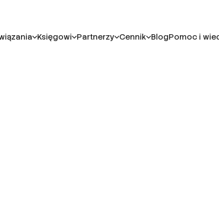
wiązania
Księgowi
Partnerzy
Cennik
Blog
Pomoc i wie