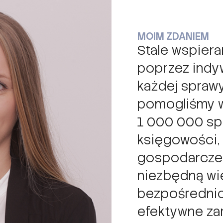
MOIM ZDANIEM
Stale wspier
poprzez indy
każdej sprawy
pomogliśmy w
1 000 000 sp
księgowości, 
gospodarcze
niezbędną wi
bezpośrednio
efektywne zar