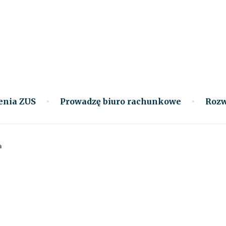
enia ZUS
Prowadzę biuro rachunkowe
Rozw
a
a