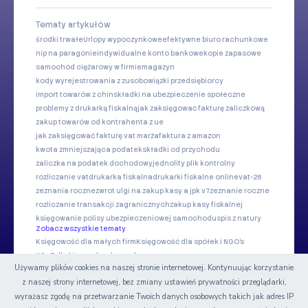
Tematy artykułów
środki trwałe
Urlopy wypoczynkowe
efektywne biuro rachunkowe
nip na paragonie
indywidualne konto bankowe
kopie zapasowe
samochód ciężarowy w firmie
magazyn
kody wyrejestrowania z zus
obowiązki przedsiębiorcy
import towarów z chin
składki na ubezpieczenie społeczne
problemy z drukarką fiskalną
jak zaksięgować fakturę zaliczkową
zakup towarów od kontrahenta z ue
jak zaksięgować fakturę vat marża
faktura z amazon
kwota zmniejszająca podatek
składki od przychodu
zaliczka na podatek dochodowy
jednolity plik kontrolny
rozliczanie vat
drukarka fiskalna
drukarki fiskalne online
vat-26
zeznania roczne
zwrot ulgi na zakup kasy a jpk v7
zeznanie roczne
rozliczanie transakcji zagranicznych
zakup kasy fiskalnej
księgowanie polisy ubezpieczeniowej samochodu
spis z natury
Zobacz wszystkie tematy
Księgowość dla małych firm
Księgowość dla spółek i NGO's
KSeF dla biur rachunkowych
Używamy plików cookies na naszej stronie internetowej. Kontynuując korzystanie
z naszej strony internetowej, bez zmiany ustawień prywatności przeglądarki,
Nasze serwisy
wyrażasz zgodę na przetwarzanie Twoich danych osobowych takich jak adres IP