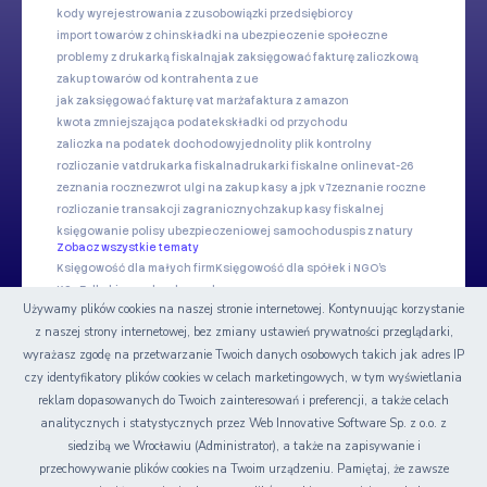
kody wyrejestrowania z zus
obowiązki przedsiębiorcy
import towarów z chin
składki na ubezpieczenie społeczne
problemy z drukarką fiskalną
jak zaksięgować fakturę zaliczkową
zakup towarów od kontrahenta z ue
jak zaksięgować fakturę vat marża
faktura z amazon
kwota zmniejszająca podatek
składki od przychodu
zaliczka na podatek dochodowy
jednolity plik kontrolny
rozliczanie vat
drukarka fiskalna
drukarki fiskalne online
vat-26
zeznania roczne
zwrot ulgi na zakup kasy a jpk v7
zeznanie roczne
rozliczanie transakcji zagranicznych
zakup kasy fiskalnej
księgowanie polisy ubezpieczeniowej samochodu
spis z natury
Zobacz wszystkie tematy
Księgowość dla małych firm
Księgowość dla spółek i NGO's
KSeF dla biur rachunkowych
Używamy plików cookies na naszej stronie internetowej. Kontynuując korzystanie
z naszej strony internetowej, bez zmiany ustawień prywatności przeglądarki,
Nasze serwisy
wyrażasz zgodę na przetwarzanie Twoich danych osobowych takich jak adres IP
czy identyfikatory plików cookies w celach marketingowych, w tym wyświetlania
Certyfikat
reklam dopasowanych do Twoich zainteresowań i preferencji, a także celach
analitycznych i statystycznych przez Web Innovative Software Sp. z o.o. z
siedzibą we Wrocławiu (Administrator), a także na zapisywanie i
przechowywanie plików cookies na Twoim urządzeniu. Pamiętaj, że zawsze