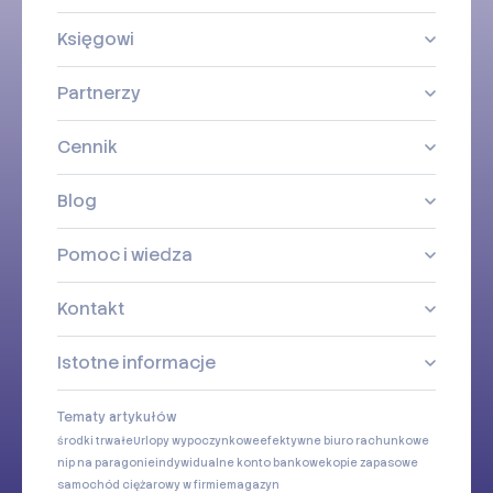
Księgowi
Partnerzy
Cennik
Blog
Pomoc i wiedza
Kontakt
Istotne informacje
Tematy artykułów
środki trwałe
Urlopy wypoczynkowe
efektywne biuro rachunkowe
nip na paragonie
indywidualne konto bankowe
kopie zapasowe
samochód ciężarowy w firmie
magazyn