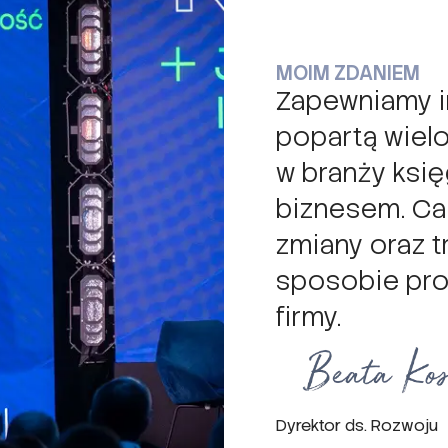
MOIM ZDANIEM
Zapewniamy i
popartą wiel
w branży księ
biznesem. Ca
zmiany oraz 
sposobie prow
firmy.
Dyrektor ds. Rozwoju