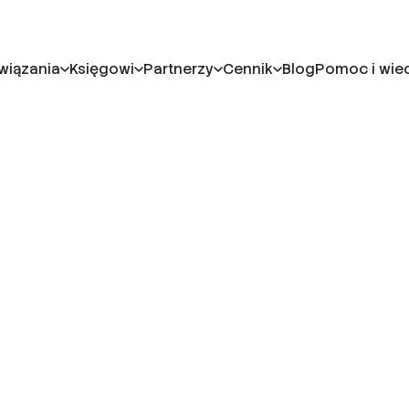
wiązania
Księgowi
Partnerzy
Cennik
Blog
Pomoc i wie