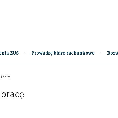
enia ZUS
Prowadzę biuro rachunkowe
Rozw
 pracę
 pracę